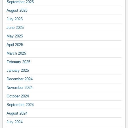
September 2025
August 2025
July 2025
June 2025
May 2025
April 2025
March 2025
February 2025
January 2025
December 2024
November 2024
October 2024
September 2024
August 2024
July 2024