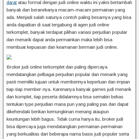
darat
atau formal dengan judi online waktu ini yakni bertambah
banyak dan beranekanya macam-macam permainan yang
ada. Menjadi salah satunya contoh paling besarnya yang bisa
anda dapatkan di saat tergabung di agen judi online
terkomplet, banyak terdapat pilihan variasi perjudian popular
dan menarik dapat anda permainkan maka lebih bisa
membuat kepuasan dan keamanan bermain judi online.
Broker judi online terkomplet dan paling dipercaya
mendatangkan pelbagai perjudian popular dan menarik yang
pasti memiliki tujuan untuk memberinya keperluan dan impian
tiap-tiap member-nya. Karenanya banyak games judi menarik
dan komplet, tiap peserta didalamnya bisa semakin bebas
tentukan type perjudian mana pun yang paling pas dan dapat
dikehendaki berikan kemungkinan menang ataupun
keuntungan lebih bagus. Tidak cuma hanya itu, broker judi
bisa dipercaya juga mendatangkan permainan-permainan
yang berkualitas dari beberapa nama basis judi populer serta