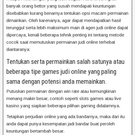
banyak orang bettor yang susah mendapati keuntungan
disebabkan kurang benarnya tentukan opsi macam permainan
dimainkan. Oleh karenanya, agar dapat mendapatkan hasil
terunggul serta lebih maksimum main di agen judi online dapat
dipercaya, kenali beberapa tehnik penting ini tentang metode
cocok saat memutuskan permainan judi online terhebat
diantaranya:
Tentukan serta permainkan salah satunya atau
beberapa tipe games judi online yang paling
sama dengan potensi anda memainkan.
Putuskan permainan dengan win rate atau kemungkinan
menang makin besar, contoh seperti slots games atau live
kasino yang siapkan beberapa pilihan gaming didalamnya.
Tetapkan perjudian online yang ada bandarnya, maka dari itu
anda dapat punya kesempatan jadi bandar buat peroleh
keuntungan bertambah besar.