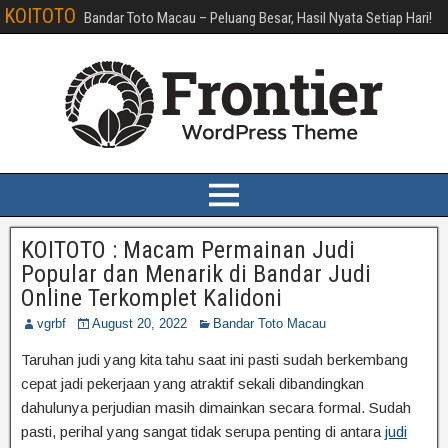
KOITOTO
Bandar Toto Macau – Peluang Besar, Hasil Nyata Setiap Hari!
KOITOTO : Macam Permainan Judi
Popular dan Menarik di Bandar Judi
Online Terkomplet Kalidoni
vgrbf
August 20, 2022
Bandar Toto Macau
Taruhan judi yang kita tahu saat ini pasti sudah berkembang
cepat jadi pekerjaan yang atraktif sekali dibandingkan
dahulunya perjudian masih dimainkan secara formal. Sudah
pasti, perihal yang sangat tidak serupa penting di antara
judi