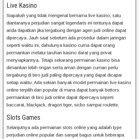
Live Kasino
Siapakah yang tidak mengenal bernama live kasino, satu
diantaranya perjudian sangat legendaris ini tentunya dapat
anda dapatkan jika tergabung dengan agen judi online dapat
dipercaya. Jauh saat sebelum ada prosedur dalam jaringan
seperti waktu ini, dahulunya kasino cuma dapat orang
permainkan melalui taruhan kasino darat yang privat
menyiapkannya. Tetapi sekarang permainan kasino bisa
dimainkan lebih ringan serta aman dengan cuman perlu
tergabung di biro judi paling dipercaya yang dapat dicapai
setiap waktu. Ada sekian banyak model permainan live kasino
online terpilih dan popular di mana dapat banyak bettors
permainkan di biro judi online dapat dipercaya seperti
baccarat, blackjack, dragon tiger, sicbo sampai roulette.
Slots Games
Selanjutnya ada permainan slots online yang adalah type
perjudian online popular dan sangat bagus untuk beberapa