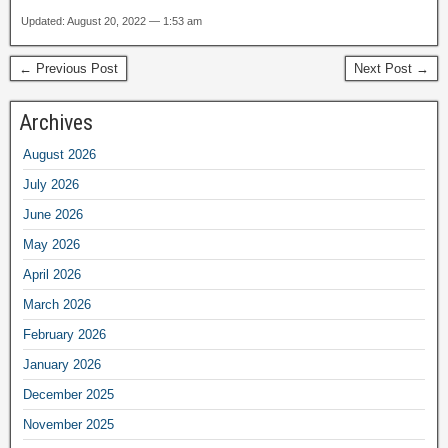
Updated: August 20, 2022 — 1:53 am
← Previous Post
Next Post →
Archives
August 2026
July 2026
June 2026
May 2026
April 2026
March 2026
February 2026
January 2026
December 2025
November 2025