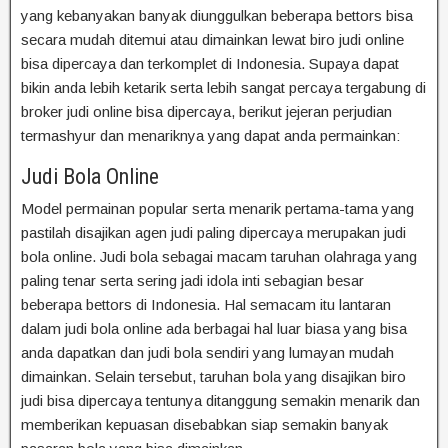
yang kebanyakan banyak diunggulkan beberapa bettors bisa
secara mudah ditemui atau dimainkan lewat biro judi online
bisa dipercaya dan terkomplet di Indonesia. Supaya dapat
bikin anda lebih ketarik serta lebih sangat percaya tergabung di
broker judi online bisa dipercaya, berikut jejeran perjudian
termashyur dan menariknya yang dapat anda permainkan:
Judi Bola Online
Model permainan popular serta menarik pertama-tama yang
pastilah disajikan agen judi paling dipercaya merupakan judi
bola online. Judi bola sebagai macam taruhan olahraga yang
paling tenar serta sering jadi idola inti sebagian besar
beberapa bettors di Indonesia. Hal semacam itu lantaran
dalam judi bola online ada berbagai hal luar biasa yang bisa
anda dapatkan dan judi bola sendiri yang lumayan mudah
dimainkan. Selain tersebut, taruhan bola yang disajikan biro
judi bisa dipercaya tentunya ditanggung semakin menarik dan
memberikan kepuasan disebabkan siap semakin banyak