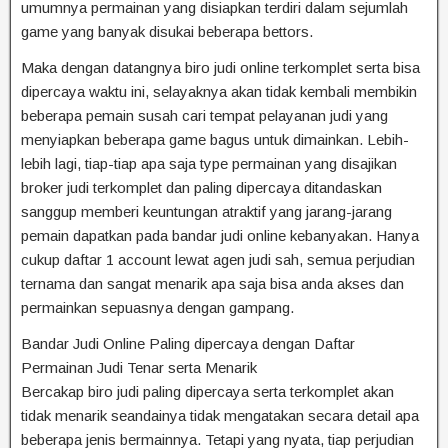
umumnya permainan yang disiapkan terdiri dalam sejumlah
game yang banyak disukai beberapa bettors.
Maka dengan datangnya biro judi online terkomplet serta bisa
dipercaya waktu ini, selayaknya akan tidak kembali membikin
beberapa pemain susah cari tempat pelayanan judi yang
menyiapkan beberapa game bagus untuk dimainkan. Lebih-
lebih lagi, tiap-tiap apa saja type permainan yang disajikan
broker judi terkomplet dan paling dipercaya ditandaskan
sanggup memberi keuntungan atraktif yang jarang-jarang
pemain dapatkan pada bandar judi online kebanyakan. Hanya
cukup daftar 1 account lewat agen judi sah, semua perjudian
ternama dan sangat menarik apa saja bisa anda akses dan
permainkan sepuasnya dengan gampang.
Bandar Judi Online Paling dipercaya dengan Daftar
Permainan Judi Tenar serta Menarik
Bercakap biro judi paling dipercaya serta terkomplet akan
tidak menarik seandainya tidak mengatakan secara detail apa
beberapa jenis bermainnya. Tetapi yang nyata, tiap perjudian