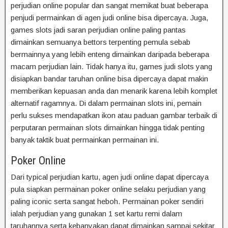
perjudian online popular dan sangat memikat buat beberapa
penjudi permainkan di agen judi online bisa dipercaya. Juga,
games slots jadi saran perjudian online paling pantas
dimainkan semuanya bettors terpenting pemula sebab
bermainnya yang lebih enteng dimainkan daripada beberapa
macam perjudian lain. Tidak hanya itu, games judi slots yang
disiapkan bandar taruhan online bisa dipercaya dapat makin
memberikan kepuasan anda dan menarik karena lebih komplet
alternatif ragamnya. Di dalam permainan slots ini, pemain
perlu sukses mendapatkan ikon atau paduan gambar terbaik di
perputaran permainan slots dimainkan hingga tidak penting
banyak taktik buat permainkan permainan ini.
Poker Online
Dari typical perjudian kartu, agen judi online dapat dipercaya
pula siapkan permainan poker online selaku perjudian yang
paling iconic serta sangat heboh. Permainan poker sendiri
ialah perjudian yang gunakan 1 set kartu remi dalam
taruhannya serta kebanyakan dapat dimainkan sampai sekitar