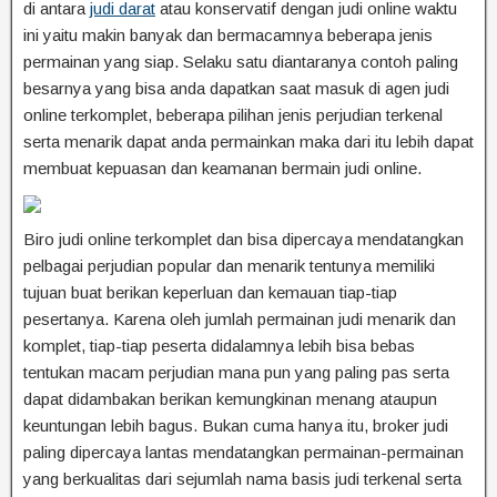
di antara
judi darat
atau konservatif dengan judi online waktu
ini yaitu makin banyak dan bermacamnya beberapa jenis
permainan yang siap. Selaku satu diantaranya contoh paling
besarnya yang bisa anda dapatkan saat masuk di agen judi
online terkomplet, beberapa pilihan jenis perjudian terkenal
serta menarik dapat anda permainkan maka dari itu lebih dapat
membuat kepuasan dan keamanan bermain judi online.
Biro judi online terkomplet dan bisa dipercaya mendatangkan
pelbagai perjudian popular dan menarik tentunya memiliki
tujuan buat berikan keperluan dan kemauan tiap-tiap
pesertanya. Karena oleh jumlah permainan judi menarik dan
komplet, tiap-tiap peserta didalamnya lebih bisa bebas
tentukan macam perjudian mana pun yang paling pas serta
dapat didambakan berikan kemungkinan menang ataupun
keuntungan lebih bagus. Bukan cuma hanya itu, broker judi
paling dipercaya lantas mendatangkan permainan-permainan
yang berkualitas dari sejumlah nama basis judi terkenal serta