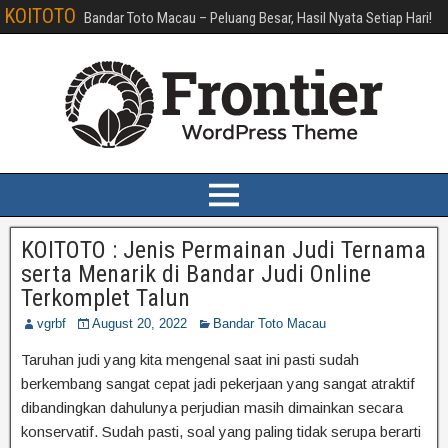
KOITOTO
Bandar Toto Macau – Peluang Besar, Hasil Nyata Setiap Hari!
KOITOTO : Jenis Permainan Judi Ternama
serta Menarik di Bandar Judi Online
Terkomplet Talun
vgrbf
August 20, 2022
Bandar Toto Macau
Taruhan judi yang kita mengenal saat ini pasti sudah
berkembang sangat cepat jadi pekerjaan yang sangat atraktif
dibandingkan dahulunya perjudian masih dimainkan secara
konservatif. Sudah pasti, soal yang paling tidak serupa berarti