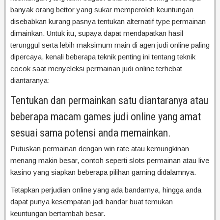
banyak orang bettor yang sukar memperoleh keuntungan
disebabkan kurang pasnya tentukan alternatif type permainan
dimainkan. Untuk itu, supaya dapat mendapatkan hasil
terunggul serta lebih maksimum main di agen judi online paling
dipercaya, kenali beberapa teknik penting ini tentang teknik
cocok saat menyeleksi permainan judi online terhebat
diantaranya:
Tentukan dan permainkan satu diantaranya atau
beberapa macam games judi online yang amat
sesuai sama potensi anda memainkan.
Putuskan permainan dengan win rate atau kemungkinan
menang makin besar, contoh seperti slots permainan atau live
kasino yang siapkan beberapa pilihan gaming didalamnya.
Tetapkan perjudian online yang ada bandarnya, hingga anda
dapat punya kesempatan jadi bandar buat temukan
keuntungan bertambah besar.