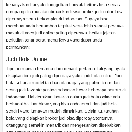
kebanyakan banyak diunggulkan banyak bettors bisa secara
gampang ditemui atau dimainkan lewat broker judi online bisa
dipercaya serta terkomplet di Indonesia. Supaya bisa
membuat anda bertambah terpikat serta lebih sangat percaya
masuk di agen judi online paling dipercaya, berikut jejeran
perjudian tenar serta menariknya yang dapat anda
permainkan:
Judi Bola Online
Tipe permainan ternama dan menarik pertama-kali yang nyata
disajikan biro judi paling dipercaya yakni judi bola online. Judi
bola sebagai model taruhan olahraga yang paling tenar dan
sering jadi favorite penting sebagian besar beberapa bettors di
Indonesia. Hal demikian lantaran dalam judi bola online ada
berbagai hal luar biasa yang bisa anda temui dan judi bola
sendiri yang lumayan mudah dimainkan. Selain itu, taruhan
bola yang disiapkan broker judi bisa dipercaya tentunya
ditanggung semakin menarik dan mengesankan disebabkan