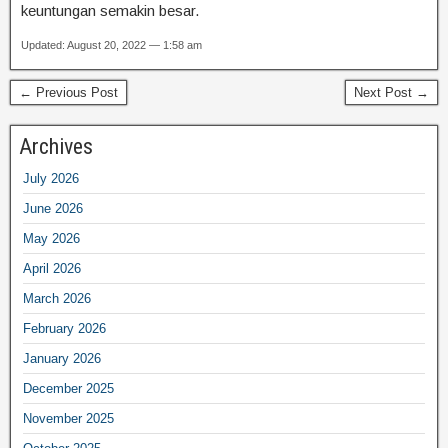
keuntungan semakin besar.
Updated: August 20, 2022 — 1:58 am
← Previous Post
Next Post →
Archives
July 2026
June 2026
May 2026
April 2026
March 2026
February 2026
January 2026
December 2025
November 2025