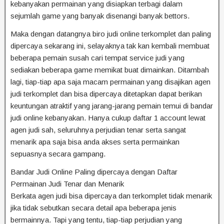
kebanyakan permainan yang disiapkan terbagi dalam
sejumlah game yang banyak disenangi banyak bettors.
Maka dengan datangnya biro judi online terkomplet dan paling
dipercaya sekarang ini, selayaknya tak kan kembali membuat
beberapa pemain susah cari tempat service judi yang
sediakan beberapa game memikat buat dimainkan. Ditambah
lagi, tiap-tiap apa saja macam permainan yang disajikan agen
judi terkomplet dan bisa dipercaya ditetapkan dapat berikan
keuntungan atraktif yang jarang-jarang pemain temui di bandar
judi online kebanyakan. Hanya cukup daftar 1 account lewat
agen judi sah, seluruhnya perjudian tenar serta sangat
menarik apa saja bisa anda akses serta permainkan
sepuasnya secara gampang.
Bandar Judi Online Paling dipercaya dengan Daftar
Permainan Judi Tenar dan Menarik
Berkata agen judi bisa dipercaya dan terkomplet tidak menarik
jika tidak sebutkan secara detail apa beberapa jenis
bermainnya. Tapi yang tentu, tiap-tiap perjudian yang