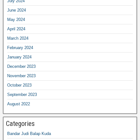
July 2024
June 2024
May 2024
April 2024
March 2024
February 2024
January 2024
December 2023
November 2023
October 2023
September 2023
August 2022
Categories
Bandar Judi Balap Kuda