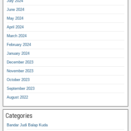
July 2024
June 2024
May 2024
April 2024
March 2024
February 2024
January 2024
December 2023
November 2023
October 2023
September 2023
August 2022
Categories
Bandar Judi Balap Kuda