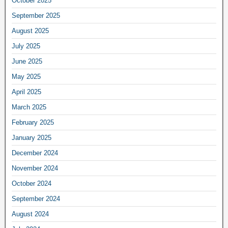
October 2025
September 2025
August 2025
July 2025
June 2025
May 2025
April 2025
March 2025
February 2025
January 2025
December 2024
November 2024
October 2024
September 2024
August 2024