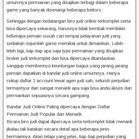
umumnya permainan yang disajikan terbagi dalam beberapa
game yang banyak disenangi beberapa bettors.
Sehingga dengan kedatangan biro judi online terkomplet serta
bisa dipercaya sekarang, harusnya tidak kembali membikin
beberapa pemain susah cari tempat pelayanan judi yang
sediakan sejumlah game memikat untuk dimainkan. Lebih-
lebih lagi, tiap-tiap apa saja type permainan yang disajikan
broker judi terkomplet dan bisa dipercaya ditandaskan
sanggup memberinya keuntungan bagus yang jarang-jarang
pemain dapatkan di bandar judi online umumnya. Hanya
cukup daftar 1 account lewat agen judi sah, seluruh perjudian
termashyur dan sangat menarik apa saja bisa anda akses dan
permainkan sepuasnya secara gampang.
Bandar Judi Online Paling dipercaya dengan Daftar
Permainan Judi Popular dan Menarik
Bicara biro judi dapat dipercaya serta terkomplet tidak menarik
jikalau tak katakan secara detail apa beberapa jenis
bermainnya. Akan tetapi yang jelas, tiap-tiap perjudian yang