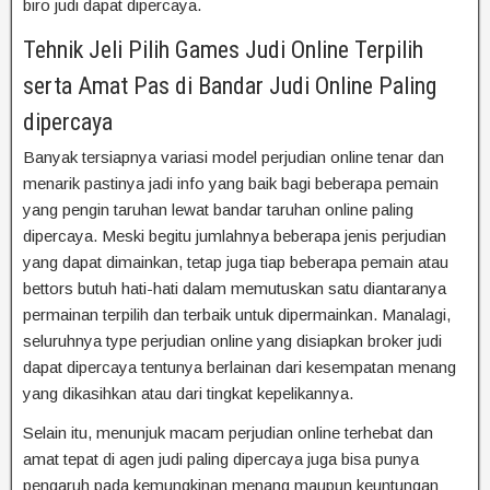
biro judi dapat dipercaya.
Tehnik Jeli Pilih Games Judi Online Terpilih
serta Amat Pas di Bandar Judi Online Paling
dipercaya
Banyak tersiapnya variasi model perjudian online tenar dan
menarik pastinya jadi info yang baik bagi beberapa pemain
yang pengin taruhan lewat bandar taruhan online paling
dipercaya. Meski begitu jumlahnya beberapa jenis perjudian
yang dapat dimainkan, tetap juga tiap beberapa pemain atau
bettors butuh hati-hati dalam memutuskan satu diantaranya
permainan terpilih dan terbaik untuk dipermainkan. Manalagi,
seluruhnya type perjudian online yang disiapkan broker judi
dapat dipercaya tentunya berlainan dari kesempatan menang
yang dikasihkan atau dari tingkat kepelikannya.
Selain itu, menunjuk macam perjudian online terhebat dan
amat tepat di agen judi paling dipercaya juga bisa punya
pengaruh pada kemungkinan menang maupun keuntungan