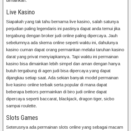
dimainkan.
Live Kasino
Siapakah yang tak tahu bernama live kasino, salah satunya
perjudian paling legendaris ini pastinya dapat anda temui jika
tergabung dengan broker judi online paling dipercaya. Jauh
sebelumnya ada skema online seperti waktu ini, dahulunya
kasino cuman dapat orang permainkan melalui taruhan kasino
darat yang privat menyiapkannya. Tapi waktu ini permainan
kasino bisa dimainkan lebih simpel dan aman dengan hanya
butuh tergabung di agen judi bisa dipercaya yang dapat
dijangkau setiap saat. Ada sekian banyak model permainan
live kasino online terbaik serta popular di mana dapat
beberapa bettors permainkan di biro judi online dapat
dipercaya seperti baccarat, blackjack, dragon tiger, sicbo
sampai roulette.
Slots Games
Seterusnya ada permainan slots online yang sebagai macam