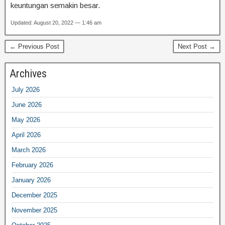
keuntungan semakin besar.
Updated: August 20, 2022 — 1:46 am
← Previous Post
Next Post →
Archives
July 2026
June 2026
May 2026
April 2026
March 2026
February 2026
January 2026
December 2025
November 2025