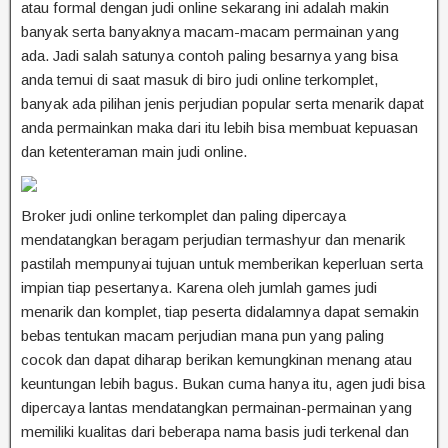
atau formal dengan judi online sekarang ini adalah makin
banyak serta banyaknya macam-macam permainan yang
ada. Jadi salah satunya contoh paling besarnya yang bisa
anda temui di saat masuk di biro judi online terkomplet,
banyak ada pilihan jenis perjudian popular serta menarik dapat
anda permainkan maka dari itu lebih bisa membuat kepuasan
dan ketenteraman main judi online.
Broker judi online terkomplet dan paling dipercaya
mendatangkan beragam perjudian termashyur dan menarik
pastilah mempunyai tujuan untuk memberikan keperluan serta
impian tiap pesertanya. Karena oleh jumlah games judi
menarik dan komplet, tiap peserta didalamnya dapat semakin
bebas tentukan macam perjudian mana pun yang paling
cocok dan dapat diharap berikan kemungkinan menang atau
keuntungan lebih bagus. Bukan cuma hanya itu, agen judi bisa
dipercaya lantas mendatangkan permainan-permainan yang
memiliki kualitas dari beberapa nama basis judi terkenal dan