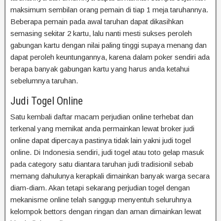
maksimum sembilan orang pemain di tiap 1 meja taruhannya.
Beberapa pemain pada awal taruhan dapat dikasihkan
semasing sekitar 2 kartu, lalu nanti mesti sukses peroleh
gabungan kartu dengan nilai paling tinggi supaya menang dan
dapat peroleh keuntungannya, karena dalam poker sendiri ada
berapa banyak gabungan kartu yang harus anda ketahui
sebelumnya taruhan.
Judi Togel Online
Satu kembali daftar macam perjudian online terhebat dan
terkenal yang memikat anda permainkan lewat broker judi
online dapat dipercaya pastinya tidak lain yakni judi togel
online. Di Indonesia sendiri, judi togel atau toto gelap masuk
pada category satu diantara taruhan judi tradisionil sebab
memang dahulunya kerapkali dimainkan banyak warga secara
diam-diam. Akan tetapi sekarang perjudian togel dengan
mekanisme online telah sanggup menyentuh seluruhnya
kelompok bettors dengan ringan dan aman dimainkan lewat