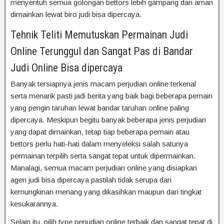
menyentuh semua golongan bettors lebih gampang dan aman
dimainkan lewat biro judi bisa dipercaya.
Tehnik Teliti Memutuskan Permainan Judi
Online Terunggul dan Sangat Pas di Bandar
Judi Online Bisa dipercaya
Banyak tersiapnya jenis macam perjudian online terkenal
serta menarik pasti jadi berita yang baik bagi beberapa pemain
yang pengin taruhan lewat bandar taruhan online paling
dipercaya. Meskipun begitu banyak beberapa jenis perjudian
yang dapat dimainkan, tetap tiap beberapa pemain atau
bettors perlu hati-hati dalam menyeleksi salah satunya
permainan terpilih serta sangat tepat untuk dipermainkan.
Manalagi, semua macam perjudian online yang disiapkan
agen judi bisa dipercaya pastilah tidak serupa dari
kemungkinan menang yang dikasihkan maupun dari tingkat
kesukarannya.
Selain itu, pilih type perjudian online terbaik dan sangat tepat di