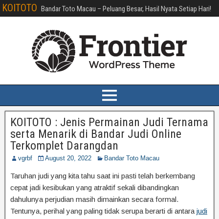
KOITOTO
Bandar Toto Macau – Peluang Besar, Hasil Nyata Setiap Hari!
KOITOTO : Jenis Permainan Judi Ternama
serta Menarik di Bandar Judi Online
Terkomplet Darangdan
vgrbf
August 20, 2022
Bandar Toto Macau
Taruhan judi yang kita tahu saat ini pasti telah berkembang
cepat jadi kesibukan yang atraktif sekali dibandingkan
dahulunya perjudian masih dimainkan secara formal.
Tentunya, perihal yang paling tidak serupa berarti di antara
judi