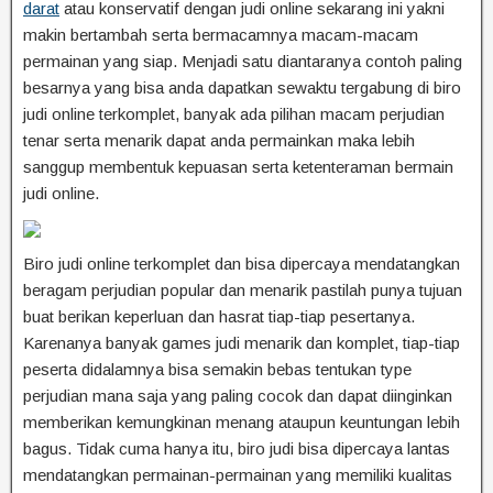
darat
atau konservatif dengan judi online sekarang ini yakni
makin bertambah serta bermacamnya macam-macam
permainan yang siap. Menjadi satu diantaranya contoh paling
besarnya yang bisa anda dapatkan sewaktu tergabung di biro
judi online terkomplet, banyak ada pilihan macam perjudian
tenar serta menarik dapat anda permainkan maka lebih
sanggup membentuk kepuasan serta ketenteraman bermain
judi online.
Biro judi online terkomplet dan bisa dipercaya mendatangkan
beragam perjudian popular dan menarik pastilah punya tujuan
buat berikan keperluan dan hasrat tiap-tiap pesertanya.
Karenanya banyak games judi menarik dan komplet, tiap-tiap
peserta didalamnya bisa semakin bebas tentukan type
perjudian mana saja yang paling cocok dan dapat diinginkan
memberikan kemungkinan menang ataupun keuntungan lebih
bagus. Tidak cuma hanya itu, biro judi bisa dipercaya lantas
mendatangkan permainan-permainan yang memiliki kualitas