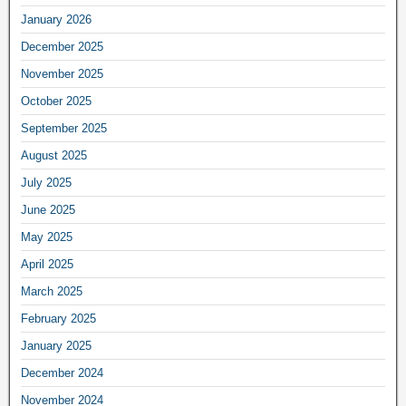
January 2026
December 2025
November 2025
October 2025
September 2025
August 2025
July 2025
June 2025
May 2025
April 2025
March 2025
February 2025
January 2025
December 2024
November 2024