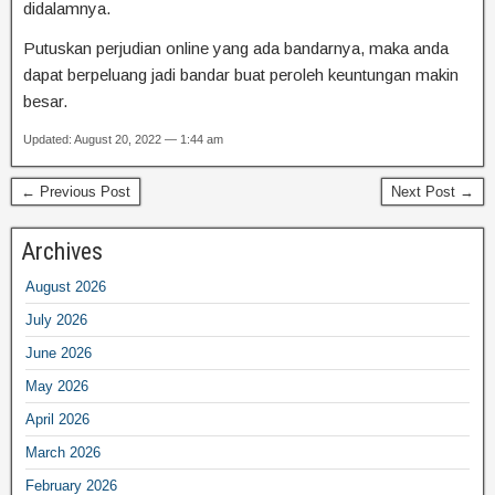
didalamnya.
Putuskan perjudian online yang ada bandarnya, maka anda
dapat berpeluang jadi bandar buat peroleh keuntungan makin
besar.
Updated: August 20, 2022 — 1:44 am
← Previous Post
Next Post →
Archives
August 2026
July 2026
June 2026
May 2026
April 2026
March 2026
February 2026