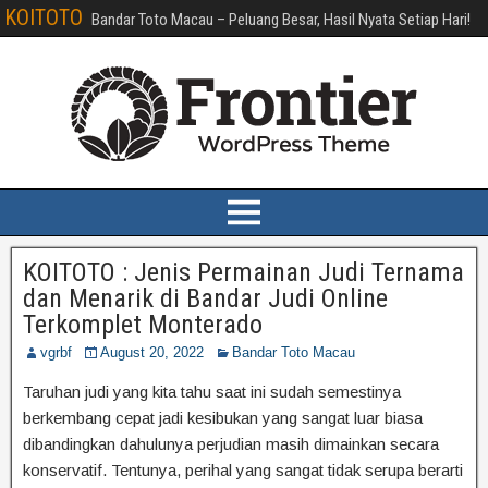
KOITOTO
Bandar Toto Macau – Peluang Besar, Hasil Nyata Setiap Hari!
KOITOTO : Jenis Permainan Judi Ternama
dan Menarik di Bandar Judi Online
Terkomplet Monterado
vgrbf
August 20, 2022
Bandar Toto Macau
Taruhan judi yang kita tahu saat ini sudah semestinya
berkembang cepat jadi kesibukan yang sangat luar biasa
dibandingkan dahulunya perjudian masih dimainkan secara
konservatif. Tentunya, perihal yang sangat tidak serupa berarti