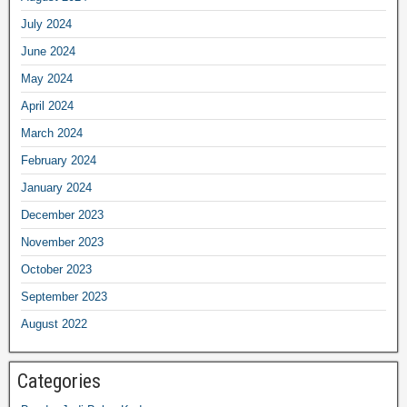
July 2024
June 2024
May 2024
April 2024
March 2024
February 2024
January 2024
December 2023
November 2023
October 2023
September 2023
August 2022
Categories