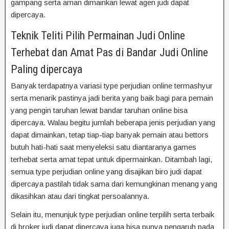
gampang serta aman dimainkan lewat agen judi dapat
dipercaya.
Teknik Teliti Pilih Permainan Judi Online
Terhebat dan Amat Pas di Bandar Judi Online
Paling dipercaya
Banyak terdapatnya variasi type perjudian online termashyur
serta menarik pastinya jadi berita yang baik bagi para pemain
yang pengin taruhan lewat bandar taruhan online bisa
dipercaya. Walau begitu jumlah beberapa jenis perjudian yang
dapat dimainkan, tetap tiap-tiap banyak pemain atau bettors
butuh hati-hati saat menyeleksi satu diantaranya games
terhebat serta amat tepat untuk dipermainkan. Ditambah lagi,
semua type perjudian online yang disajikan biro judi dapat
dipercaya pastilah tidak sama dari kemungkinan menang yang
dikasihkan atau dari tingkat persoalannya.
Selain itu, menunjuk type perjudian online terpilih serta terbaik
di broker judi dapat dipercaya juga bisa punya pengaruh pada