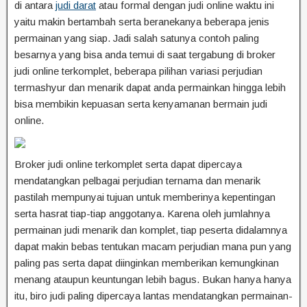
di antara
judi darat
atau formal dengan judi online waktu ini
yaitu makin bertambah serta beranekanya beberapa jenis
permainan yang siap. Jadi salah satunya contoh paling
besarnya yang bisa anda temui di saat tergabung di broker
judi online terkomplet, beberapa pilihan variasi perjudian
termashyur dan menarik dapat anda permainkan hingga lebih
bisa membikin kepuasan serta kenyamanan bermain judi
online.
Broker judi online terkomplet serta dapat dipercaya
mendatangkan pelbagai perjudian ternama dan menarik
pastilah mempunyai tujuan untuk memberinya kepentingan
serta hasrat tiap-tiap anggotanya. Karena oleh jumlahnya
permainan judi menarik dan komplet, tiap peserta didalamnya
dapat makin bebas tentukan macam perjudian mana pun yang
paling pas serta dapat diinginkan memberikan kemungkinan
menang ataupun keuntungan lebih bagus. Bukan hanya hanya
itu, biro judi paling dipercaya lantas mendatangkan permainan-