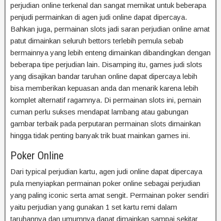
perjudian online terkenal dan sangat memikat untuk beberapa
penjudi permainkan di agen judi online dapat dipercaya.
Bahkan juga, permainan slots jadi saran perjudian online amat
patut dimainkan seluruh bettors terlebih pemula sebab
bermainnya yang lebih enteng dimainkan dibandingkan dengan
beberapa tipe perjudian lain. Disamping itu, games judi slots
yang disajikan bandar taruhan online dapat dipercaya lebih
bisa memberikan kepuasan anda dan menarik karena lebih
komplet alternatif ragamnya. Di permainan slots ini, pemain
cuman perlu sukses mendapat lambang atau gabungan
gambar terbaik pada perputaran permainan slots dimainkan
hingga tidak penting banyak trik buat mainkan games ini.
Poker Online
Dari typical perjudian kartu, agen judi online dapat dipercaya
pula menyiapkan permainan poker online sebagai perjudian
yang paling iconic serta amat sengit. Permainan poker sendiri
yaitu perjudian yang gunakan 1 set kartu remi dalam
taruhannya dan umumnya dapat dimainkan sampai sekitar