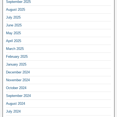
September 2025
August 2025
July 2025
June 2025
May 2025
April 2025
March 2025
February 2025
January 2025
December 2024
November 2024
October 2024
September 2024
August 2024
July 2024