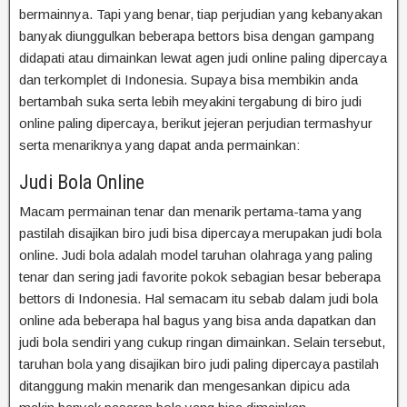
bermainnya. Tapi yang benar, tiap perjudian yang kebanyakan
banyak diunggulkan beberapa bettors bisa dengan gampang
didapati atau dimainkan lewat agen judi online paling dipercaya
dan terkomplet di Indonesia. Supaya bisa membikin anda
bertambah suka serta lebih meyakini tergabung di biro judi
online paling dipercaya, berikut jejeran perjudian termashyur
serta menariknya yang dapat anda permainkan:
Judi Bola Online
Macam permainan tenar dan menarik pertama-tama yang
pastilah disajikan biro judi bisa dipercaya merupakan judi bola
online. Judi bola adalah model taruhan olahraga yang paling
tenar dan sering jadi favorite pokok sebagian besar beberapa
bettors di Indonesia. Hal semacam itu sebab dalam judi bola
online ada beberapa hal bagus yang bisa anda dapatkan dan
judi bola sendiri yang cukup ringan dimainkan. Selain tersebut,
taruhan bola yang disajikan biro judi paling dipercaya pastilah
ditanggung makin menarik dan mengesankan dipicu ada