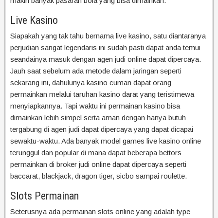
makin banyak pasaran bola yang bisa dimainkan.
Live Kasino
Siapakah yang tak tahu bernama live kasino, satu diantaranya
perjudian sangat legendaris ini sudah pasti dapat anda temui
seandainya masuk dengan agen judi online dapat dipercaya.
Jauh saat sebelum ada metode dalam jaringan seperti
sekarang ini, dahulunya kasino cuman dapat orang
permainkan melalui taruhan kasino darat yang teristimewa
menyiapkannya. Tapi waktu ini permainan kasino bisa
dimainkan lebih simpel serta aman dengan hanya butuh
tergabung di agen judi dapat dipercaya yang dapat dicapai
sewaktu-waktu. Ada banyak model games live kasino online
terunggul dan popular di mana dapat beberapa bettors
permainkan di broker judi online dapat dipercaya seperti
baccarat, blackjack, dragon tiger, sicbo sampai roulette.
Slots Permainan
Seterusnya ada permainan slots online yang adalah type