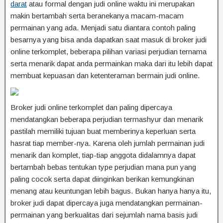
darat
atau formal dengan judi online waktu ini merupakan
makin bertambah serta beranekanya macam-macam
permainan yang ada. Menjadi satu diantara contoh paling
besarnya yang bisa anda dapatkan saat masuk di broker judi
online terkomplet, beberapa pilihan variasi perjudian ternama
serta menarik dapat anda permainkan maka dari itu lebih dapat
membuat kepuasan dan ketenteraman bermain judi online.
Broker judi online terkomplet dan paling dipercaya
mendatangkan beberapa perjudian termashyur dan menarik
pastilah memiliki tujuan buat memberinya keperluan serta
hasrat tiap member-nya. Karena oleh jumlah permainan judi
menarik dan komplet, tiap-tiap anggota didalamnya dapat
bertambah bebas tentukan type perjudian mana pun yang
paling cocok serta dapat diinginkan berikan kemungkinan
menang atau keuntungan lebih bagus. Bukan hanya hanya itu,
broker judi dapat dipercaya juga mendatangkan permainan-
permainan yang berkualitas dari sejumlah nama basis judi