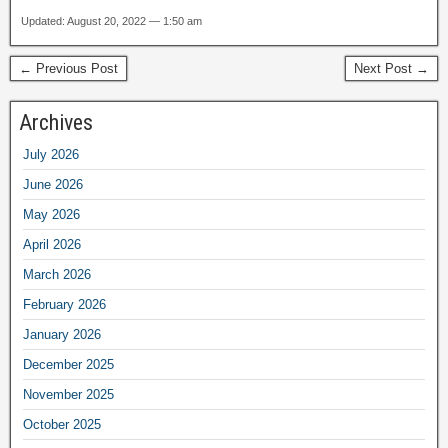
Updated: August 20, 2022 — 1:50 am
← Previous Post
Next Post →
Archives
July 2026
June 2026
May 2026
April 2026
March 2026
February 2026
January 2026
December 2025
November 2025
October 2025