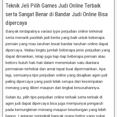
Teknik Jeli Pilih Games Judi Online Terbaik
serta Sangat Benar di Bandar Judi Online Bisa
dipercaya
Banyak terdapatnya variasi type perjudian online terkenal
serta menarik pastilah jadi berita yang baik untuk beberapa
pemain yang mau taruhan lewat bandar taruhan online dapat
dipercaya. Walau begitu jumlah beberapa jenis perjudian yang
dapat dimainkan, tetap juga tiap-tiap beberapa pemain atau
bettors butuh hati-hati dalam menentukan satu diantara
permainan terhebat dan amat tepat buat dipermainkan. Apa
lagi, semuanya tipe perjudian online yang disajikan agen judi
paling dipercaya yang pasti tidak serupa dari kesempatan
menang yang diberi maupun dari tingkat kesusahannya.
Selain itu, pilih tipe perjudian online terbaik serta terbaik di
agen judi dapat dipercaya bisa juga mempunyai pengaruh
pada kemungkinan menang maupun keuntungan yang lebih
bagus. Lantaran seringkali banyak orang bettor yang sukar