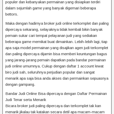
populer dan kebanyakan permainan yang disiapkan terdiri
dalam sejumlah game yang banyak digemari beberapa
bettors.
Maka dengan hadirnya broker judi online terkomplet dan paling
dipercaya sekarang, selayaknya tidak kembali bikin banyak
pemain sukar cari tempat pelayanan judi yang sediakan
beberapa game memikat buat dimainkan. Lebih-lebih lagi, tiap
apa saja model permainan yang disajikan agen judi terkomplet
dan paling dipercaya dijamin bisa memberi keuntungan bagus
yang jarang-jarang pemain dapatkan pada bandar permainan
judi online umumnya. Cukup dengan daftar 1 account lewat
biro judi sah, seluruhnya perjudian popular dan sangat
menarik apa saja bisa anda akses dan permainkan sepuasnya
dengan gampang.
Bandar Judi Online Bisa dipercaya dengan Daftar Permainan
Judi Tenar serta Menarik
Bicara broker judi paling dipercaya dan terkomplet tak kan
menarik jikalau tak katakan secara detil apa macam-macam