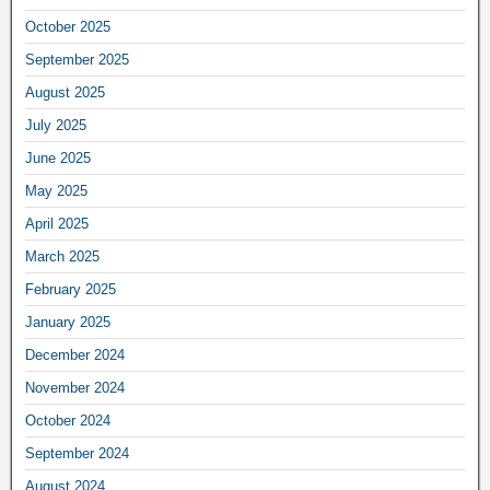
October 2025
September 2025
August 2025
July 2025
June 2025
May 2025
April 2025
March 2025
February 2025
January 2025
December 2024
November 2024
October 2024
September 2024
August 2024