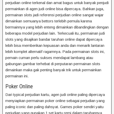
perjudian online terkenal dan amat bagus untuk banyak penjudi
permainkan di agen judi online bisa dipercaya. Bahkan juga,
permainan slots jadi referensi perjudian online sangat wajar
dimainkan semuanya bettors terlebih pemula karena
bermainnya yang lebih enteng dimainkan dibandingkan dengan
beberapa model perjudian lain. Terkecuali itu, permainan judi
slots yang disajikan bandar taruhan online dapat dipercaya
lebih bisa memberikan kepuasan anda dan menarik lantaran
lebih komplet alternatif ragamnya. Pada permainan slots ini,
pemain cuman perlu sukses mendapat lambang atau
gabungan gambar terhebat di perputaran permainan slots
dimainkan maka gak penting banyak trik untuk permainkan
permainan ini.
Poker Online
Dari typical perjudian kartu, agen judi online paling dipercaya
menyiapkan permainan poker online sebagai perjudian yang
paling iconic dan paling dahsyat. Games poker sendiri yaitu
perjudian yang gunakan 1 set kartu remi dalam taruhannya