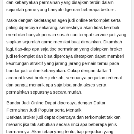
dan kebanyakan permainan yang disajikan terdiri dalam
sejumlah game yang banyak digemari beberapa bettors.
Maka dengan kedatangan agen judi online terkomplet serta
paling dipercaya sekarang, semestinya akan tidak kembali
membikin banyak pemain susah cari tempat service judi yang
siapkan sejumlah game memikat buat dimainkan. Ditambah
lagi, tiap-tiap apa saja tipe permainan yang disiapkan broker
judi terkomplet dan bisa dipercaya ditetapkan dapat memberi
keuntungan atraktif yang jarang-jarang pemain temui pada
bandar judi online kebanyakan. Cukup dengan daftar 1
account lewat broker judi sah, semuanya perjudian terkenal
dan sangat menarik apa saja bisa anda akses serta
permainkan sepuasnya secara mudah.
Bandar Judi Online Dapat dipercaya dengan Daftar
Permainan Judi Popular serta Menarik
Berkata broker judi dapat dipercaya dan terkomplet tak kan
menarik jika tak sebutkan secara rinci apa beberapa jenis
bermainnya. Akan tetapi yang tentu, tiap perjudian yang