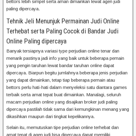
bettors lebih simpel serta aman dimainkan lewat agen judi
paling dipercaya.
Tehnik Jeli Menunjuk Permainan Judi Online
Terhebat serta Paling Cocok di Bandar Judi
Online Paling dipercaya
Banyak tersiapnya variasi type perjudian online tenar dan
menarik pastinya jadi info yang baik untuk beberapa pemain
yang pengin taruhan lewat bandar taruhan online dapat
dipercaya. Biarpun begitu jumlahnya beberapa jenis perjudian
yang dapat dimainkan, tetap tiap beberapa pemain atau
bettors perlu hati-hati dalam menyeleksi satu diantara games
terbaik serta amat tepat buat dimainkan. Manalagi, seluruh
macam perjudian online yang disajikan broker judi paling
dipercaya pastilah tidak sama dari kemungkinan menang yang
dikasihkan maupun dari tingkat kepelikannya.
Selain itu, memutuskan tipe perjudian online terhebat dan
amat tepat di agen judi bisa dipercaya dapat memiliki