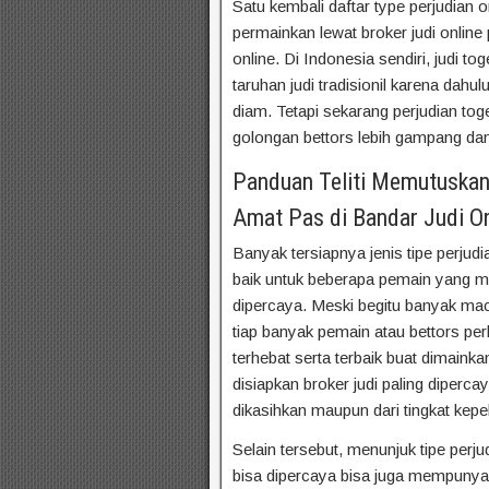
Satu kembali daftar type perjudian 
permainkan lewat broker judi online p
online. Di Indonesia sendiri, judi to
taruhan judi tradisionil karena dah
diam. Tetapi sekarang perjudian to
golongan bettors lebih gampang dan
Panduan Teliti Memutuskan 
Amat Pas di Bandar Judi On
Banyak tersiapnya jenis tipe perjudia
baik untuk beberapa pemain yang ma
dipercaya. Meski begitu banyak ma
tiap banyak pemain atau bettors pe
terhebat serta terbaik buat dimainka
disiapkan broker judi paling diperc
dikasihkan maupun dari tingkat kepe
Selain tersebut, menunjuk tipe perjudi
bisa dipercaya bisa juga mempuny