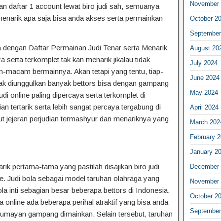
November 
an daftar 1 account lewat biro judi sah, semuanya
menarik apa saja bisa anda akses serta permainkan
October 2
September
a dengan Daftar Permainan Judi Tenar serta Menarik
August 20
a serta terkomplet tak kan menarik jikalau tidak
July 2024
-macam bermainnya. Akan tetapi yang tentu, tiap-
June 2024
yak diunggulkan banyak bettors bisa dengan gampang
May 2024
udi online paling dipercaya serta terkomplet di
an tertarik serta lebih sangat percaya tergabung di
April 2024
ikut jejeran perjudian termashyur dan menariknya yang
March 202
February 
January 2
k pertama-tama yang pastilah disajikan biro judi
December 
ine. Judi bola sebagai model taruhan olahraga yang
November 
ola inti sebagian besar beberapa bettors di Indonesia.
October 2
a online ada beberapa perihal atraktif yang bisa anda
September
g lumayan gampang dimainkan. Selain tersebut, taruhan