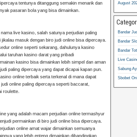
 dipercaya tentunya ditanggung semakin menarik dan
August 20
yak pasaran bola yang bisa dimainkan.
Categor
Bandar Ju
nama live kasino, salah satunya perjudian paling
i jikalau masuk dengan biro judi online bisa dipercaya.
Bandar Slo
edur online seperti sekarang, dahulunya kasino
Bandar To
ui taruhan kasino darat yang pribadi
Live Casin
rmainan kasino bisa dimainkan lebih simpel dan aman
Sabung A
udi paling dipercaya yang dapat dicapai kapan pun.
asino online terbaik serta terkenal di mana dapat
Sbobet Onl
judi online paling dipercaya seperti baccarat,
 roulette.
line yang adalah macam perjudian online termashyur
judi permainkan di biro judi online bisa dipercaya.
 perjudian online amat wajar dimainkan semuanya
ainnya yang lebih enteng dimainkan dibandingkan