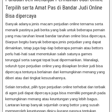
Terpilih serta Amat Pas di Bandar Judi Online
Bisa dipercaya
Banyak adanya jenis macam perjudian online ternama serta
menarik pastinya jadi berita yang baik untuk beberapa pemain
yang mau taruhan lewat bandar taruhan online bisa dipercaya.
Biarpun begitu banyak beberapa jenis perjudian yang dapat
dimainkan, tetap juga tiap-tiap beberapa pemain atau bettors
perlu hati-hati saat menentukan salah satunya games
terunggul serta sangat tepat buat dipermainkan. Manalagi,
seluruh type perjudian online yang disiapkan broker judi bisa
dipercaya tentunya berlainan dari kemungkinan menang yang
diberi atau dari tingkat kesusahannya.
Selain tersebut, pilih type perjudian online terhebat dan terbaik
di agen judi dapat dipercaya juga bisa memiliki pengaruh pada
kemungkinan menang atau keuntungan yang lebih bagus.
Lantaran kerap banyak sejumlah orang bettor yang susah
memperoleh keuntungan dipicu kurang pasnya tentukan