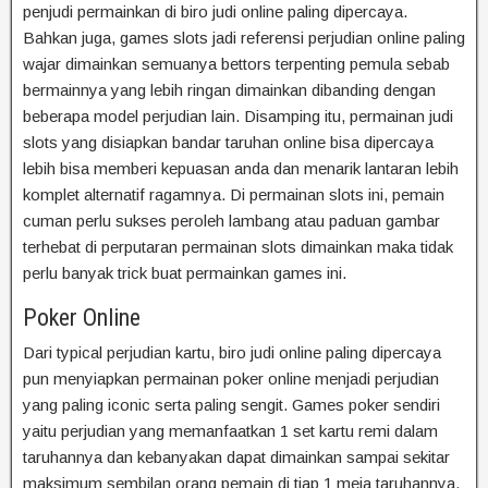
penjudi permainkan di biro judi online paling dipercaya.
Bahkan juga, games slots jadi referensi perjudian online paling
wajar dimainkan semuanya bettors terpenting pemula sebab
bermainnya yang lebih ringan dimainkan dibanding dengan
beberapa model perjudian lain. Disamping itu, permainan judi
slots yang disiapkan bandar taruhan online bisa dipercaya
lebih bisa memberi kepuasan anda dan menarik lantaran lebih
komplet alternatif ragamnya. Di permainan slots ini, pemain
cuman perlu sukses peroleh lambang atau paduan gambar
terhebat di perputaran permainan slots dimainkan maka tidak
perlu banyak trick buat permainkan games ini.
Poker Online
Dari typical perjudian kartu, biro judi online paling dipercaya
pun menyiapkan permainan poker online menjadi perjudian
yang paling iconic serta paling sengit. Games poker sendiri
yaitu perjudian yang memanfaatkan 1 set kartu remi dalam
taruhannya dan kebanyakan dapat dimainkan sampai sekitar
maksimum sembilan orang pemain di tiap 1 meja taruhannya.