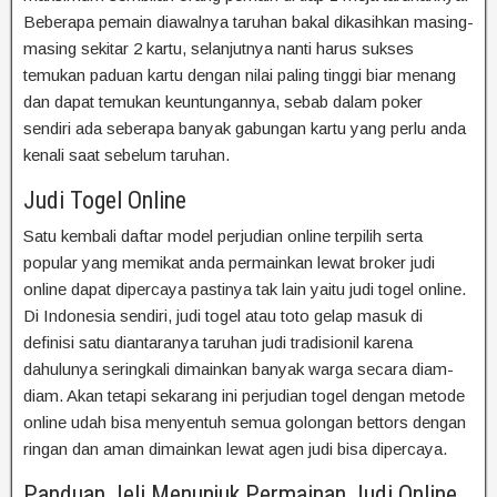
Beberapa pemain diawalnya taruhan bakal dikasihkan masing-
masing sekitar 2 kartu, selanjutnya nanti harus sukses
temukan paduan kartu dengan nilai paling tinggi biar menang
dan dapat temukan keuntungannya, sebab dalam poker
sendiri ada seberapa banyak gabungan kartu yang perlu anda
kenali saat sebelum taruhan.
Judi Togel Online
Satu kembali daftar model perjudian online terpilih serta
popular yang memikat anda permainkan lewat broker judi
online dapat dipercaya pastinya tak lain yaitu judi togel online.
Di Indonesia sendiri, judi togel atau toto gelap masuk di
definisi satu diantaranya taruhan judi tradisionil karena
dahulunya seringkali dimainkan banyak warga secara diam-
diam. Akan tetapi sekarang ini perjudian togel dengan metode
online udah bisa menyentuh semua golongan bettors dengan
ringan dan aman dimainkan lewat agen judi bisa dipercaya.
Panduan Jeli Menunjuk Permainan Judi Online