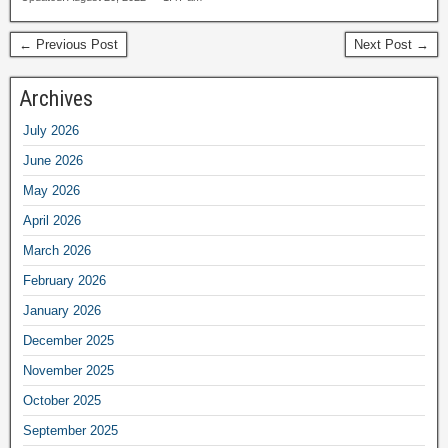
← Previous Post
Next Post →
Archives
July 2026
June 2026
May 2026
April 2026
March 2026
February 2026
January 2026
December 2025
November 2025
October 2025
September 2025