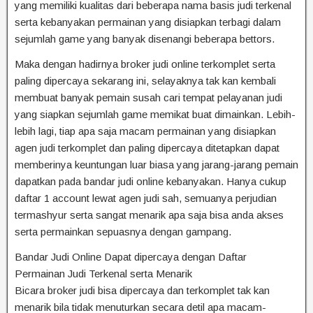
yang memiliki kualitas dari beberapa nama basis judi terkenal
serta kebanyakan permainan yang disiapkan terbagi dalam
sejumlah game yang banyak disenangi beberapa bettors.
Maka dengan hadirnya broker judi online terkomplet serta
paling dipercaya sekarang ini, selayaknya tak kan kembali
membuat banyak pemain susah cari tempat pelayanan judi
yang siapkan sejumlah game memikat buat dimainkan. Lebih-
lebih lagi, tiap apa saja macam permainan yang disiapkan
agen judi terkomplet dan paling dipercaya ditetapkan dapat
memberinya keuntungan luar biasa yang jarang-jarang pemain
dapatkan pada bandar judi online kebanyakan. Hanya cukup
daftar 1 account lewat agen judi sah, semuanya perjudian
termashyur serta sangat menarik apa saja bisa anda akses
serta permainkan sepuasnya dengan gampang.
Bandar Judi Online Dapat dipercaya dengan Daftar
Permainan Judi Terkenal serta Menarik
Bicara broker judi bisa dipercaya dan terkomplet tak kan
menarik bila tidak menuturkan secara detil apa macam-