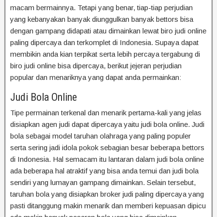
macam bermainnya. Tetapi yang benar, tiap-tiap perjudian
yang kebanyakan banyak diunggulkan banyak bettors bisa
dengan gampang didapati atau dimainkan lewat biro judi online
paling dipercaya dan terkomplet di Indonesia. Supaya dapat
membikin anda kian terpikat serta lebih percaya tergabung di
biro judi online bisa dipercaya, berikut jejeran perjudian
popular dan menariknya yang dapat anda permainkan:
Judi Bola Online
Tipe permainan terkenal dan menarik pertama-kali yang jelas
disiapkan agen judi dapat dipercaya yaitu judi bola online. Judi
bola sebagai model taruhan olahraga yang paling populer
serta sering jadi idola pokok sebagian besar beberapa bettors
di Indonesia. Hal semacam itu lantaran dalam judi bola online
ada beberapa hal atraktif yang bisa anda temui dan judi bola
sendiri yang lumayan gampang dimainkan. Selain tersebut,
taruhan bola yang disiapkan broker judi paling dipercaya yang
pasti ditanggung makin menarik dan memberi kepuasan dipicu