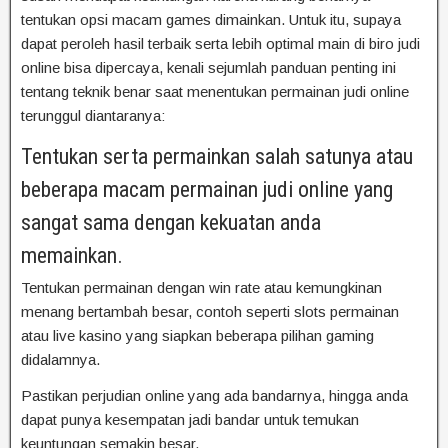
tentukan opsi macam games dimainkan. Untuk itu, supaya
dapat peroleh hasil terbaik serta lebih optimal main di biro judi
online bisa dipercaya, kenali sejumlah panduan penting ini
tentang teknik benar saat menentukan permainan judi online
terunggul diantaranya:
Tentukan serta permainkan salah satunya atau
beberapa macam permainan judi online yang
sangat sama dengan kekuatan anda
memainkan.
Tentukan permainan dengan win rate atau kemungkinan
menang bertambah besar, contoh seperti slots permainan
atau live kasino yang siapkan beberapa pilihan gaming
didalamnya.
Pastikan perjudian online yang ada bandarnya, hingga anda
dapat punya kesempatan jadi bandar untuk temukan
keuntungan semakin besar.