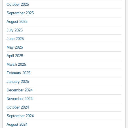
October 2025
September 2025
August 2025
July 2025
June 2025
May 2025
April 2025
March 2025
February 2025
January 2025
December 2024
November 2024
October 2024
September 2024
August 2024