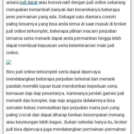
antara
judi darat
atau konservatif dengan judi online sekarang
merupakan bertambah banyak dan beranekanya beberapa
jenis permainan yang ada. Sebagai satu diantara contoh
paling besarnya yang bisa anda temui di saat masuk di broker
judi online terkomplet, beberapa pilihan macam perjudian
ternama serta menarik dapat anda permainkan hingga lebih
dapat membuat kepuasan serta ketenteraman main judi
online.
Biro judi online terkomplet serta dapat dipercaya
mendatangkan beberapa perjudian terkenal dan menarik
pastilah memiliki tujuan buat memberikan keperluan serta
kemauan tiap-tiap pesertanya. Karenanya jumlah games judi
menarik dan komplet, tiap-tiap anggota didalamnya bisa
semakin bebas memastikan tipe perjudian mana pun yang
paling cocok dan dapat diharap berikan kesempatan menang
atau keuntungan lebih bagus. Bukan sekedar hanya itu, broker
judi bisa dipercaya juga mendatangkan permainan-permainan