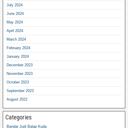
July 2024
June 2024
May 2024
April 2024
March 2024
February 2024
January 2024
December 2023
November 2023
October 2023
September 2023
August 2022
Categories
Bandar Judi Balap Kuda