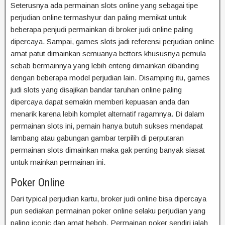
Seterusnya ada permainan slots online yang sebagai tipe
perjudian online termashyur dan paling memikat untuk
beberapa penjudi permainkan di broker judi online paling
dipercaya. Sampai, games slots jadi referensi perjudian online
amat patut dimainkan semuanya bettors khususnya pemula
sebab bermainnya yang lebih enteng dimainkan dibanding
dengan beberapa model perjudian lain. Disamping itu, games
judi slots yang disajikan bandar taruhan online paling
dipercaya dapat semakin memberi kepuasan anda dan
menarik karena lebih komplet alternatif ragamnya. Di dalam
permainan slots ini, pemain hanya butuh sukses mendapat
lambang atau gabungan gambar terpilih di perputaran
permainan slots dimainkan maka gak penting banyak siasat
untuk mainkan permainan ini.
Poker Online
Dari typical perjudian kartu, broker judi online bisa dipercaya
pun sediakan permainan poker online selaku perjudian yang
paling iconic dan amat heboh. Permainan poker sendiri ialah