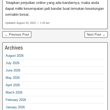
Tetapkan perjudian online yang ada bandarnya, maka anda
dapat miliki kesempatan jadi bandar buat temukan keuntungan
semakin besar.
Updated: August 20, 2022 — 1:43 am
← Previous Post
Next Post →
Archives
August 2026
July 2026
June 2026
May 2026
April 2026
March 2026
February 2026
January 2026