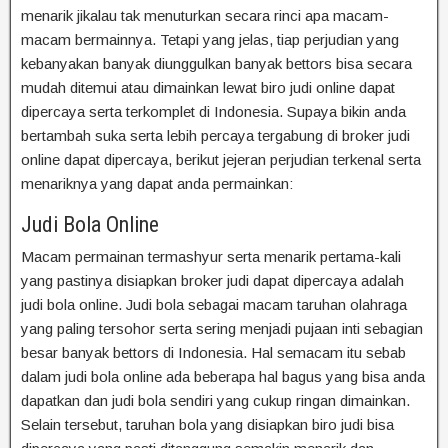
menarik jikalau tak menuturkan secara rinci apa macam-
macam bermainnya. Tetapi yang jelas, tiap perjudian yang
kebanyakan banyak diunggulkan banyak bettors bisa secara
mudah ditemui atau dimainkan lewat biro judi online dapat
dipercaya serta terkomplet di Indonesia. Supaya bikin anda
bertambah suka serta lebih percaya tergabung di broker judi
online dapat dipercaya, berikut jejeran perjudian terkenal serta
menariknya yang dapat anda permainkan:
Judi Bola Online
Macam permainan termashyur serta menarik pertama-kali
yang pastinya disiapkan broker judi dapat dipercaya adalah
judi bola online. Judi bola sebagai macam taruhan olahraga
yang paling tersohor serta sering menjadi pujaan inti sebagian
besar banyak bettors di Indonesia. Hal semacam itu sebab
dalam judi bola online ada beberapa hal bagus yang bisa anda
dapatkan dan judi bola sendiri yang cukup ringan dimainkan.
Selain tersebut, taruhan bola yang disiapkan biro judi bisa