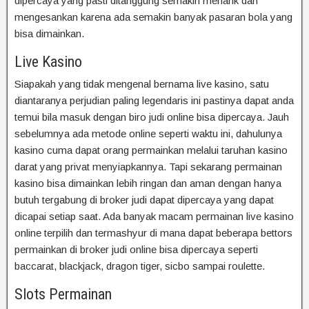
dipercaya yang pasti ditanggung semakin menarik dan
mengesankan karena ada semakin banyak pasaran bola yang
bisa dimainkan.
Live Kasino
Siapakah yang tidak mengenal bernama live kasino, satu
diantaranya perjudian paling legendaris ini pastinya dapat anda
temui bila masuk dengan biro judi online bisa dipercaya. Jauh
sebelumnya ada metode online seperti waktu ini, dahulunya
kasino cuma dapat orang permainkan melalui taruhan kasino
darat yang privat menyiapkannya. Tapi sekarang permainan
kasino bisa dimainkan lebih ringan dan aman dengan hanya
butuh tergabung di broker judi dapat dipercaya yang dapat
dicapai setiap saat. Ada banyak macam permainan live kasino
online terpilih dan termashyur di mana dapat beberapa bettors
permainkan di broker judi online bisa dipercaya seperti
baccarat, blackjack, dragon tiger, sicbo sampai roulette.
Slots Permainan