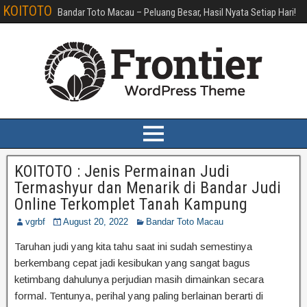
KOITOTO
Bandar Toto Macau – Peluang Besar, Hasil Nyata Setiap Hari!
KOITOTO : Jenis Permainan Judi
Termashyur dan Menarik di Bandar Judi
Online Terkomplet Tanah Kampung
vgrbf
August 20, 2022
Bandar Toto Macau
Taruhan judi yang kita tahu saat ini sudah semestinya
berkembang cepat jadi kesibukan yang sangat bagus
ketimbang dahulunya perjudian masih dimainkan secara
formal. Tentunya, perihal yang paling berlainan berarti di