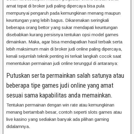
amat tepat di broker judi paling dipercaya bisa pula
mempunyai pengaruh pada kemungkinan menang maupun
keuntungan yang lebih bagus. Dikarenakan seringkali
beberapa orang bettor yang sukar mendapati keuntungan
disebabkan kurang persisnya tentukan opsi model games
dimainkan. Maka, agar bisa mendapatkan hasil terbaik serta
lebih maksimum main di broker judi online paling dipercaya,
kenali sejumlah teknik penting ini terkait langkah cocok saat
menentukan permainan judi online terunggul di antaranya:
Putuskan serta permainkan salah satunya atau
beberapa tipe games judi online yang amat
sesuai sama kapabilitas anda memainkan.
Tentukan permainan dengan win rate atau kemungkinan
menang bertambah besar, contoh seperti slots games atau
live kasino yang sediakan banyak ada pilihan gaming
didalamnya.