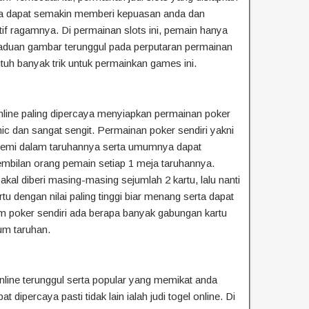
aya dapat semakin memberi kepuasan anda dan
tif ragamnya. Di permainan slots ini, pemain hanya
aduan gambar terunggul pada perputaran permainan
utuh banyak trik untuk permainkan games ini.
i online paling dipercaya menyiapkan permainan poker
onic dan sangat sengit. Permainan poker sendiri yakni
u remi dalam taruhannya serta umumnya dapat
embilan orang pemain setiap 1 meja taruhannya.
al diberi masing-masing sejumlah 2 kartu, lalu nanti
 dengan nilai paling tinggi biar menang serta dapat
m poker sendiri ada berapa banyak gabungan kartu
um taruhan.
online terunggul serta popular yang memikat anda
t dipercaya pasti tidak lain ialah judi togel online. Di