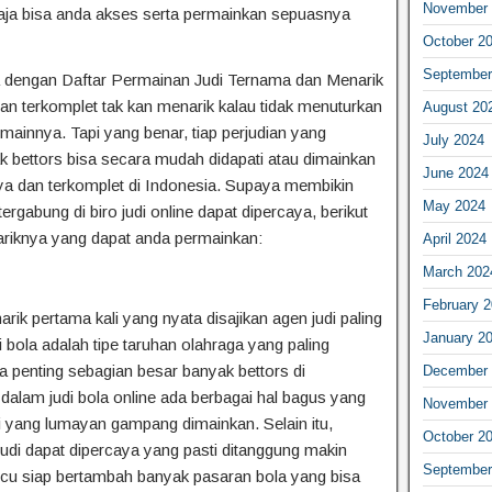
November 
saja bisa anda akses serta permainkan sepuasnya
October 2
September
a dengan Daftar Permainan Judi Ternama dan Menarik
dan terkomplet tak kan menarik kalau tidak menuturkan
August 20
rmainnya. Tapi yang benar, tiap perjudian yang
July 2024
 bettors bisa secara mudah didapati atau dimainkan
June 2024
aya dan terkomplet di Indonesia. Supaya membikin
May 2024
ergabung di biro judi online dapat dipercaya, berikut
nariknya yang dapat anda permainkan:
April 2024
March 202
February 
k pertama kali yang nyata disajikan agen judi paling
January 2
di bola adalah tipe taruhan olahraga yang paling
a penting sebagian besar banyak bettors di
December 
dalam judi bola online ada berbagai hal bagus yang
November 
ri yang lumayan gampang dimainkan. Selain itu,
October 2
judi dapat dipercaya yang pasti ditanggung makin
September
cu siap bertambah banyak pasaran bola yang bisa