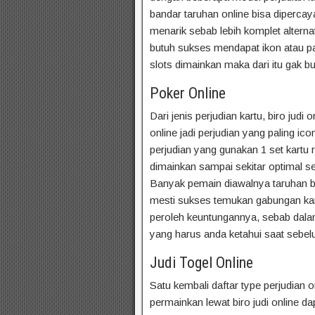
bandar taruhan online bisa diperc
menarik sebab lebih komplet alterna
butuh sukses mendapat ikon atau p
slots dimainkan maka dari itu gak b
Poker Online
Dari jenis perjudian kartu, biro jud
online jadi perjudian yang paling ic
perjudian yang gunakan 1 set kart
dimainkan sampai sekitar optimal s
Banyak pemain diawalnya taruhan bak
mesti sukses temukan gabungan kartu
peroleh keuntungannya, sebab dala
yang harus anda ketahui saat sebel
Judi Togel Online
Satu kembali daftar type perjudian 
permainkan lewat biro judi online dapa