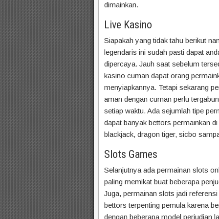
dimainkan.
Live Kasino
Siapakah yang tidak tahu berikut nam
legendaris ini sudah pasti dapat and
dipercaya. Jauh saat sebelum terse
kasino cuman dapat orang permainka
menyiapkannya. Tetapi sekarang pe
aman dengan cuman perlu tergabung 
setiap waktu. Ada sejumlah tipe per
dapat banyak bettors permainkan di 
blackjack, dragon tiger, sicbo sampai
Slots Games
Selanjutnya ada permainan slots onl
paling memikat buat beberapa penjud
Juga, permainan slots jadi referens
bettors terpenting pemula karena b
dengan beberapa model perjudian lain