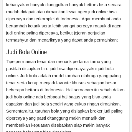
kebanyakan banyak diunggulkan banyak bettors bisa secara
mudah didapati atau dimainkan lewat agen judi online bisa
dipercaya dan terkomplet di Indonesia. Agar membuat anda
bertambah ketarik serta lebih sangat percaya masuk di agen
judi online paling dipercaya, berikut jejeran perjudian
termashyur dan menariknya yang dapat anda permainkan:
Judi Bola Online
Tipe permainan tenar dan menarik pertama-tama yang
pastilah disiapkan biro judi bisa dipercaya yakni judi bola
online. Judi bola adalah model taruhan olahraga yang paling
tenar serta kerap menjadi favorite khusus sebagian besar
beberapa bettors di Indonesia. Hal semacam itu sebab dalam
judi bola online ada berbagai hal bagus yang bisa anda
dapatkan dan judi bola sendiri yang cukup ringan dimainkan.
Sementara itu, taruhan bola yang disiapkan broker judi paling
dipercaya yang pasti ditanggung makin menarik dan
memberikan kepuasan disebabkan siap makin banyak