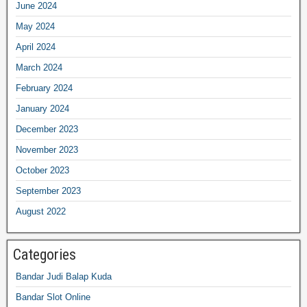
June 2024
May 2024
April 2024
March 2024
February 2024
January 2024
December 2023
November 2023
October 2023
September 2023
August 2022
Categories
Bandar Judi Balap Kuda
Bandar Slot Online