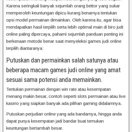
Karena seringkali banyak sejumlah orang bettor yang sukar
memperoleh keuntungan dipicu kurang benarnya tentukan
opsi model permainan dimainkan. Oleh karena itu, agar bisa
mendapatkan hasil terpilih serta lebih optimal main di biro judi
online paling dipercaya, pahami sejumlah panduan penting ini
berkenaan metode benar saat menyeleksi games judi online
terpilih diantaranya:
Putuskan dan permainkan salah satunya atau
beberapa macam games judi online yang amat
sesuai sama potensi anda memainkan.
Tentukan permainan dengan win rate atau kesempatan
menang makin besar, contoh seperti slots permainan atau live
kasino yang siapkan banyak ada pilihan gaming didalamnya.
Putuskan perjudian online yang ada bandarnya, hingga anda
dapat punya kesempatan jadi bandar buat temukan
keuntungan bertambah besar.