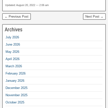
Updated: August 20, 2022 — 2:06 am
← Previous Post
Next Post →
Archives
July 2026
June 2026
May 2026
April 2026
March 2026
February 2026
January 2026
December 2025
November 2025
October 2025