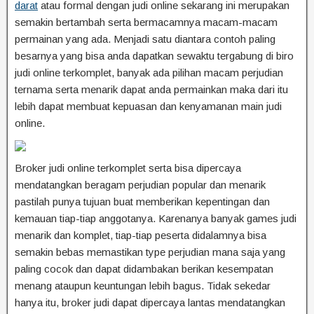
darat
atau formal dengan judi online sekarang ini merupakan
semakin bertambah serta bermacamnya macam-macam
permainan yang ada. Menjadi satu diantara contoh paling
besarnya yang bisa anda dapatkan sewaktu tergabung di biro
judi online terkomplet, banyak ada pilihan macam perjudian
ternama serta menarik dapat anda permainkan maka dari itu
lebih dapat membuat kepuasan dan kenyamanan main judi
online.
Broker judi online terkomplet serta bisa dipercaya
mendatangkan beragam perjudian popular dan menarik
pastilah punya tujuan buat memberikan kepentingan dan
kemauan tiap-tiap anggotanya. Karenanya banyak games judi
menarik dan komplet, tiap-tiap peserta didalamnya bisa
semakin bebas memastikan type perjudian mana saja yang
paling cocok dan dapat didambakan berikan kesempatan
menang ataupun keuntungan lebih bagus. Tidak sekedar
hanya itu, broker judi dapat dipercaya lantas mendatangkan