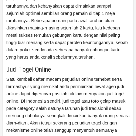
taruhannya dan kebanyakan dapat dimainkan sampai
sejumlah optimal sembilan orang pemain di tiap 1 meja
taruhannya. Beberapa pemain pada awal taruhan akan
dikasihkan masing-masing sejumlah 2 kartu, lalu kedepan
mesti sukses temukan gabungan kartu dengan nilai paling
tinggi biar menang serta dapat peroleh keuntungannya, sebab
dalam poker sendiri ada seberapa banyak gabungan kartu
yang harus anda kenali sebelumnya taruhan.
Judi Togel Online
Satu kembali daftar macam perjudian online terhebat serta
termashyur yang memikat anda permainkan lewat agen judi
online dapat dipercaya pastilah tak lain merupakan judi togel
online. Di Indonesia sendiri, judi togel atau toto gelap masuk
pada category salah satunya taruhan judi tradisionil sebab
memang dahulunya seringkali dimainkan banyak orang secara
diam-diam. Akan tetapi sekarang perjudian togel dengan
mekanisme online telah sanggup menyentuh semuanya