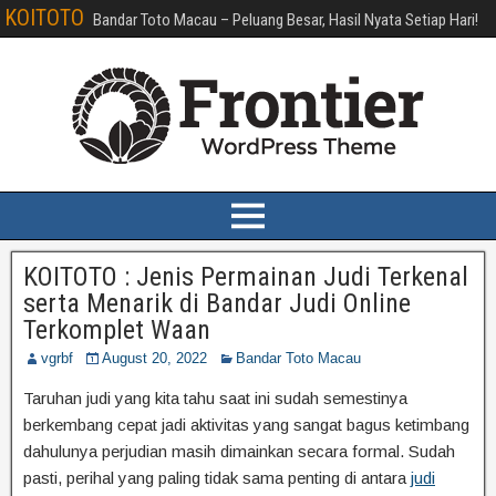
KOITOTO
Bandar Toto Macau – Peluang Besar, Hasil Nyata Setiap Hari!
KOITOTO : Jenis Permainan Judi Terkenal
serta Menarik di Bandar Judi Online
Terkomplet Waan
vgrbf
August 20, 2022
Bandar Toto Macau
Taruhan judi yang kita tahu saat ini sudah semestinya
berkembang cepat jadi aktivitas yang sangat bagus ketimbang
dahulunya perjudian masih dimainkan secara formal. Sudah
pasti, perihal yang paling tidak sama penting di antara
judi