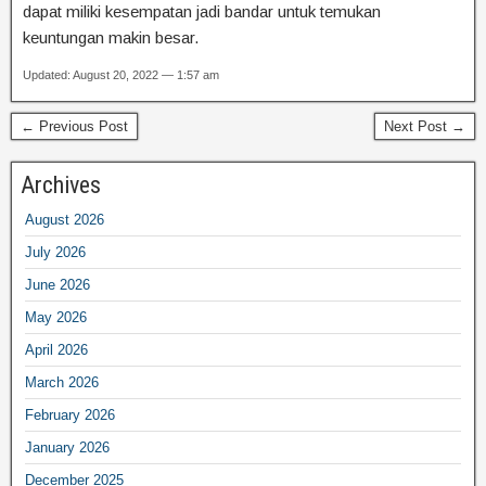
dapat miliki kesempatan jadi bandar untuk temukan
keuntungan makin besar.
Updated: August 20, 2022 — 1:57 am
← Previous Post
Next Post →
Archives
August 2026
July 2026
June 2026
May 2026
April 2026
March 2026
February 2026
January 2026
December 2025