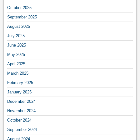
October 2025
September 2025
August 2025
July 2025
June 2025
May 2025
April 2025
March 2025
February 2025
January 2025
December 2024
November 2024
October 2024
September 2024
August 2024