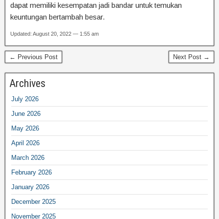
dapat memiliki kesempatan jadi bandar untuk temukan
keuntungan bertambah besar.
Updated: August 20, 2022 — 1:55 am
← Previous Post
Next Post →
Archives
July 2026
June 2026
May 2026
April 2026
March 2026
February 2026
January 2026
December 2025
November 2025