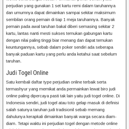
perjudian yang gunakan 1 set kartu remi dalam taruhannya
dan umumnya dapat dimainkan sampai sekitar maksimum
sembilan orang pemain di tiap 1 meja taruhannya. Banyak
pemain pada awal taruhan bakal diberi semasing sekitar 2
kartu, lantas nanti mesti sukses temukan gabungan kartu
dengan nilai paling tinggi biar menang dan dapat temukan
keuntungannya, sebab dalam poker sendiri ada seberapa
banyak paduan kartu yang perlu anda ketahui saat sebelum
taruhan.
Judi Togel Online
Satu kembali daftar type perjudian online terbaik serta
termashyur yang memikat anda permainkan lewat biro judi
online paling dipercaya pasti tak lain yaitu judi togel online. Di
Indonesia sendiri, judi togel atau toto gelap masuk di definisi
salah satunya taruhan judi tradisionil sebab memang
dahulunya kerapkali dimainkan banyak warga secara diam-
diam. Tetapi waktu ini perjudian togel dengan metode online