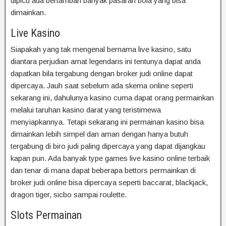
dipicu ada bertambah banyak pasaran bola yang bisa
dimainkan.
Live Kasino
Siapakah yang tak mengenal bernama live kasino, satu
diantara perjudian amat legendaris ini tentunya dapat anda
dapatkan bila tergabung dengan broker judi online dapat
dipercaya. Jauh saat sebelum ada skema online seperti
sekarang ini, dahulunya kasino cuma dapat orang permainkan
melalui taruhan kasino darat yang teristimewa
menyiapkannya. Tetapi sekarang ini permainan kasino bisa
dimainkan lebih simpel dan aman dengan hanya butuh
tergabung di biro judi paling dipercaya yang dapat dijangkau
kapan pun. Ada banyak type games live kasino online terbaik
dan tenar di mana dapat beberapa bettors permainkan di
broker judi online bisa dipercaya seperti baccarat, blackjack,
dragon tiger, sicbo sampai roulette.
Slots Permainan