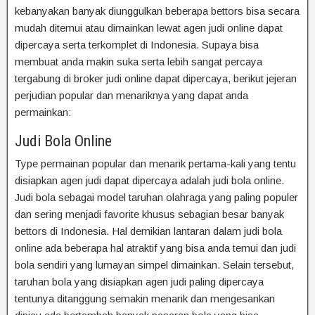
kebanyakan banyak diunggulkan beberapa bettors bisa secara
mudah ditemui atau dimainkan lewat agen judi online dapat
dipercaya serta terkomplet di Indonesia. Supaya bisa
membuat anda makin suka serta lebih sangat percaya
tergabung di broker judi online dapat dipercaya, berikut jejeran
perjudian popular dan menariknya yang dapat anda
permainkan:
Judi Bola Online
Type permainan popular dan menarik pertama-kali yang tentu
disiapkan agen judi dapat dipercaya adalah judi bola online.
Judi bola sebagai model taruhan olahraga yang paling populer
dan sering menjadi favorite khusus sebagian besar banyak
bettors di Indonesia. Hal demikian lantaran dalam judi bola
online ada beberapa hal atraktif yang bisa anda temui dan judi
bola sendiri yang lumayan simpel dimainkan. Selain tersebut,
taruhan bola yang disiapkan agen judi paling dipercaya
tentunya ditanggung semakin menarik dan mengesankan