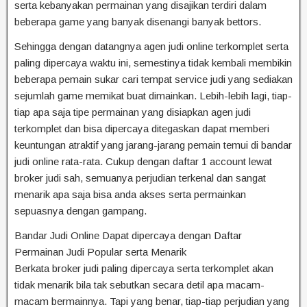
serta kebanyakan permainan yang disajikan terdiri dalam
beberapa game yang banyak disenangi banyak bettors.
Sehingga dengan datangnya agen judi online terkomplet serta
paling dipercaya waktu ini, semestinya tidak kembali membikin
beberapa pemain sukar cari tempat service judi yang sediakan
sejumlah game memikat buat dimainkan. Lebih-lebih lagi, tiap-
tiap apa saja tipe permainan yang disiapkan agen judi
terkomplet dan bisa dipercaya ditegaskan dapat memberi
keuntungan atraktif yang jarang-jarang pemain temui di bandar
judi online rata-rata. Cukup dengan daftar 1 account lewat
broker judi sah, semuanya perjudian terkenal dan sangat
menarik apa saja bisa anda akses serta permainkan
sepuasnya dengan gampang.
Bandar Judi Online Dapat dipercaya dengan Daftar
Permainan Judi Popular serta Menarik
Berkata broker judi paling dipercaya serta terkomplet akan
tidak menarik bila tak sebutkan secara detil apa macam-
macam bermainnya. Tapi yang benar, tiap-tiap perjudian yang