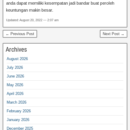
anda dapat memiliki kesempatan jadi bandar buat peroleh
keuntungan makin besar.
Updated: August 20, 2022 — 2:07 am
← Previous Post
Next Post →
Archives
August 2026
July 2026
June 2026
May 2026
April 2026
March 2026
February 2026
January 2026
December 2025