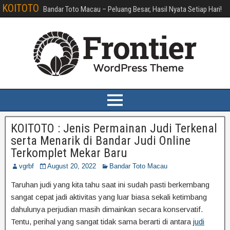
KOITOTO
Bandar Toto Macau – Peluang Besar, Hasil Nyata Setiap Hari!
KOITOTO : Jenis Permainan Judi Terkenal
serta Menarik di Bandar Judi Online
Terkomplet Mekar Baru
vgrbf
August 20, 2022
Bandar Toto Macau
Taruhan judi yang kita tahu saat ini sudah pasti berkembang
sangat cepat jadi aktivitas yang luar biasa sekali ketimbang
dahulunya perjudian masih dimainkan secara konservatif.
Tentu, perihal yang sangat tidak sama berarti di antara
judi