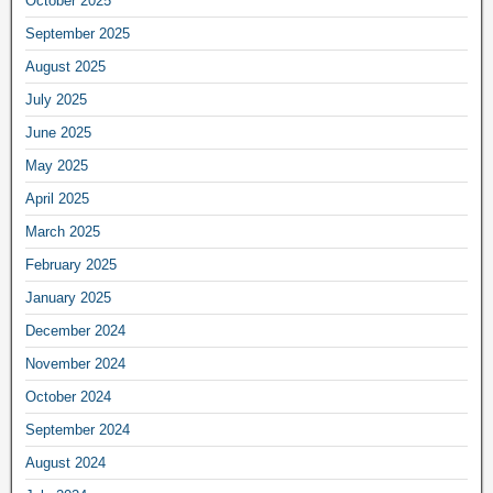
October 2025
September 2025
August 2025
July 2025
June 2025
May 2025
April 2025
March 2025
February 2025
January 2025
December 2024
November 2024
October 2024
September 2024
August 2024