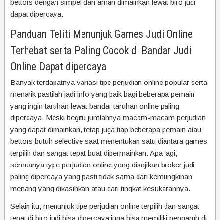
bettors dengan simpel dan aman dimainkan lewat biro judi
dapat dipercaya.
Panduan Teliti Menunjuk Games Judi Online
Terhebat serta Paling Cocok di Bandar Judi
Online Dapat dipercaya
Banyak terdapatnya variasi tipe perjudian online popular serta
menarik pastilah jadi info yang baik bagi beberapa pemain
yang ingin taruhan lewat bandar taruhan online paling
dipercaya. Meski begitu jumlahnya macam-macam perjudian
yang dapat dimainkan, tetap juga tiap beberapa pemain atau
bettors butuh selective saat menentukan satu diantara games
terpilih dan sangat tepat buat dipermainkan. Apa lagi,
semuanya type perjudian online yang disajikan broker judi
paling dipercaya yang pasti tidak sama dari kemungkinan
menang yang dikasihkan atau dari tingkat kesukarannya.
Selain itu, menunjuk tipe perjudian online terpilih dan sangat
tepat di biro judi bisa dipercaya juga bisa memiliki pengaruh di