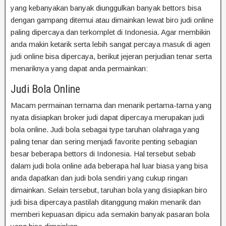
yang kebanyakan banyak diunggulkan banyak bettors bisa
dengan gampang ditemui atau dimainkan lewat biro judi online
paling dipercaya dan terkomplet di Indonesia. Agar membikin
anda makin ketarik serta lebih sangat percaya masuk di agen
judi online bisa dipercaya, berikut jejeran perjudian tenar serta
menariknya yang dapat anda permainkan:
Judi Bola Online
Macam permainan ternama dan menarik pertama-tama yang
nyata disiapkan broker judi dapat dipercaya merupakan judi
bola online. Judi bola sebagai type taruhan olahraga yang
paling tenar dan sering menjadi favorite penting sebagian
besar beberapa bettors di Indonesia. Hal tersebut sebab
dalam judi bola online ada beberapa hal luar biasa yang bisa
anda dapatkan dan judi bola sendiri yang cukup ringan
dimainkan. Selain tersebut, taruhan bola yang disiapkan biro
judi bisa dipercaya pastilah ditanggung makin menarik dan
memberi kepuasan dipicu ada semakin banyak pasaran bola