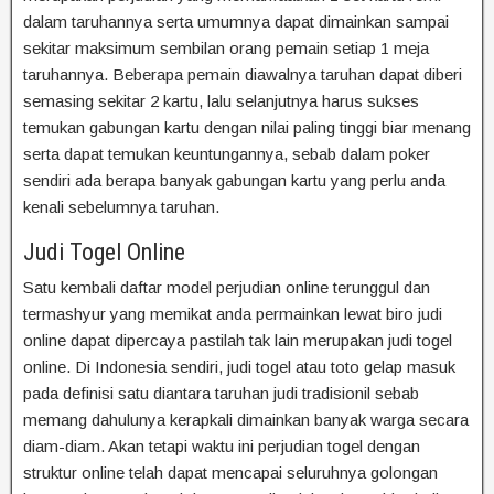
dalam taruhannya serta umumnya dapat dimainkan sampai
sekitar maksimum sembilan orang pemain setiap 1 meja
taruhannya. Beberapa pemain diawalnya taruhan dapat diberi
semasing sekitar 2 kartu, lalu selanjutnya harus sukses
temukan gabungan kartu dengan nilai paling tinggi biar menang
serta dapat temukan keuntungannya, sebab dalam poker
sendiri ada berapa banyak gabungan kartu yang perlu anda
kenali sebelumnya taruhan.
Judi Togel Online
Satu kembali daftar model perjudian online terunggul dan
termashyur yang memikat anda permainkan lewat biro judi
online dapat dipercaya pastilah tak lain merupakan judi togel
online. Di Indonesia sendiri, judi togel atau toto gelap masuk
pada definisi satu diantara taruhan judi tradisionil sebab
memang dahulunya kerapkali dimainkan banyak warga secara
diam-diam. Akan tetapi waktu ini perjudian togel dengan
struktur online telah dapat mencapai seluruhnya golongan