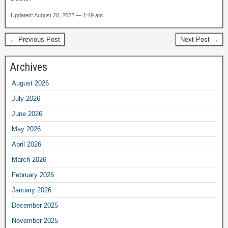
Updated: August 20, 2022 — 1:49 am
← Previous Post
Next Post →
Archives
August 2026
July 2026
June 2026
May 2026
April 2026
March 2026
February 2026
January 2026
December 2025
November 2025