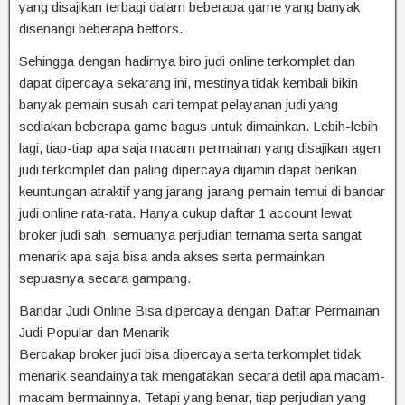
yang disajikan terbagi dalam beberapa game yang banyak
disenangi beberapa bettors.
Sehingga dengan hadirnya biro judi online terkomplet dan
dapat dipercaya sekarang ini, mestinya tidak kembali bikin
banyak pemain susah cari tempat pelayanan judi yang
sediakan beberapa game bagus untuk dimainkan. Lebih-lebih
lagi, tiap-tiap apa saja macam permainan yang disajikan agen
judi terkomplet dan paling dipercaya dijamin dapat berikan
keuntungan atraktif yang jarang-jarang pemain temui di bandar
judi online rata-rata. Hanya cukup daftar 1 account lewat
broker judi sah, semuanya perjudian ternama serta sangat
menarik apa saja bisa anda akses serta permainkan
sepuasnya secara gampang.
Bandar Judi Online Bisa dipercaya dengan Daftar Permainan
Judi Popular dan Menarik
Bercakap broker judi bisa dipercaya serta terkomplet tidak
menarik seandainya tak mengatakan secara detil apa macam-
macam bermainnya. Tetapi yang benar, tiap perjudian yang