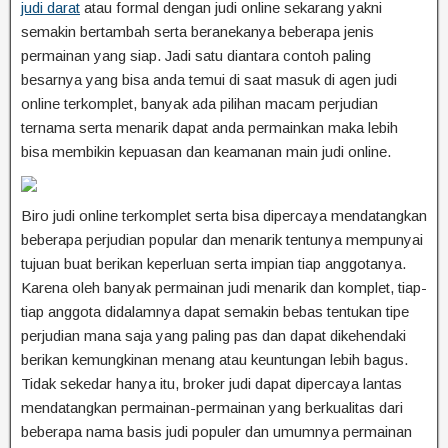
judi darat
atau formal dengan judi online sekarang yakni
semakin bertambah serta beranekanya beberapa jenis
permainan yang siap. Jadi satu diantara contoh paling
besarnya yang bisa anda temui di saat masuk di agen judi
online terkomplet, banyak ada pilihan macam perjudian
ternama serta menarik dapat anda permainkan maka lebih
bisa membikin kepuasan dan keamanan main judi online.
Biro judi online terkomplet serta bisa dipercaya mendatangkan
beberapa perjudian popular dan menarik tentunya mempunyai
tujuan buat berikan keperluan serta impian tiap anggotanya.
Karena oleh banyak permainan judi menarik dan komplet, tiap-
tiap anggota didalamnya dapat semakin bebas tentukan tipe
perjudian mana saja yang paling pas dan dapat dikehendaki
berikan kemungkinan menang atau keuntungan lebih bagus.
Tidak sekedar hanya itu, broker judi dapat dipercaya lantas
mendatangkan permainan-permainan yang berkualitas dari
beberapa nama basis judi populer dan umumnya permainan