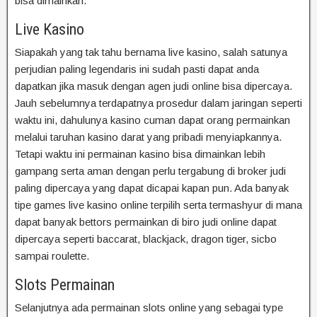
bisa dimainkan.
Live Kasino
Siapakah yang tak tahu bernama live kasino, salah satunya
perjudian paling legendaris ini sudah pasti dapat anda
dapatkan jika masuk dengan agen judi online bisa dipercaya.
Jauh sebelumnya terdapatnya prosedur dalam jaringan seperti
waktu ini, dahulunya kasino cuman dapat orang permainkan
melalui taruhan kasino darat yang pribadi menyiapkannya.
Tetapi waktu ini permainan kasino bisa dimainkan lebih
gampang serta aman dengan perlu tergabung di broker judi
paling dipercaya yang dapat dicapai kapan pun. Ada banyak
tipe games live kasino online terpilih serta termashyur di mana
dapat banyak bettors permainkan di biro judi online dapat
dipercaya seperti baccarat, blackjack, dragon tiger, sicbo
sampai roulette.
Slots Permainan
Selanjutnya ada permainan slots online yang sebagai type