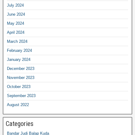
July 2024
June 2024
May 2024
April 2024
March 2024
February 2024
January 2024
December 2023
November 2023
October 2023
September 2023
August 2022
Categories
Bandar Judi Balap Kuda