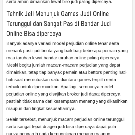
serta aman dimainkan lewat biro judi paling dipercaya.
Tehnik Jeli Menunjuk Games Judi Online
Terunggul dan Sangat Pas di Bandar Judi
Online Bisa dipercaya
Banyak adanya variasi model perjudian online tenar serta
menarik pasti jadi berita yang baik bagi beberapa pemain yang
mau taruhan lewat bandar taruhan online paling dipercaya.
Meski begitu jumlah macam-macam perjudian yang dapat
dimainkan, tetap tiap banyak pemain atau bettors penting hati-
hati saat memutuskan satu diantara games terpilih serta
terbaik untuk dipermainkan. Apa lagi, semuanya model
perjudian online yang disajikan broker judi dapat dipercaya
pastilah tidak sama dari kesempatan menang yang dikasihkan
maupun dari tingkat kesusahannya.
Selain tersebut, menunjuk macam perjudian online terunggul
serta sangat tepat di agen judi bisa dipercaya dapat pula
punya pengaruh pada kemungkinan menang maupun