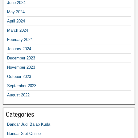
June 2024
May 2024
April 2024
March 2024
February 2024
January 2024
December 2023
November 2023
October 2023
September 2023
August 2022
Categories
Bandar Judi Balap Kuda
Bandar Slot Online