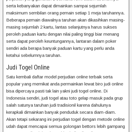
serta kebanyakan dapat dimainkan sampai sejumlah
maksimum sembilan orang pemain setiap 1 meja taruhannya.
Beberapa pemain diawalnya taruhan akan dikasihkan masing-
masing sejumlah 2 kartu, lantas selanjutnya harus sukses
peroleh paduan kartu dengan nilai paling tinggi biar menang
serta dapat peroleh keuntungannya, lantaran dalam poker
sendiri ada berapa banyak paduan kartu yang perlu anda
ketahui sebelumnya taruhan.
Judi Togel Online
Satu kembali daftar model perjudian online terbaik serta
popular yang memikat anda permainkan lewat biro judi online
bisa dipercaya pasti tak lain yakni judi togel online. Di
Indonesia sendiri, judi togel atau toto gelap masuk pada grup
salah satunya taruhan judi tradisionil karena dahulunya
kerapkali dimainkan banyak penduduk secara diam-diam.
Akan tetapi sekarang ini perjudian togel dengan metode online
udah dapat mencapai semua golongan bettors lebih gampang