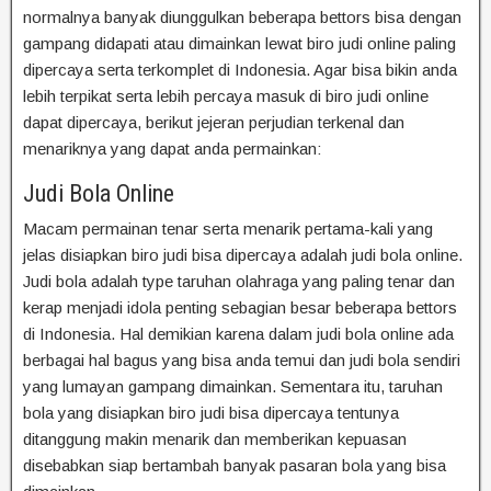
normalnya banyak diunggulkan beberapa bettors bisa dengan
gampang didapati atau dimainkan lewat biro judi online paling
dipercaya serta terkomplet di Indonesia. Agar bisa bikin anda
lebih terpikat serta lebih percaya masuk di biro judi online
dapat dipercaya, berikut jejeran perjudian terkenal dan
menariknya yang dapat anda permainkan:
Judi Bola Online
Macam permainan tenar serta menarik pertama-kali yang
jelas disiapkan biro judi bisa dipercaya adalah judi bola online.
Judi bola adalah type taruhan olahraga yang paling tenar dan
kerap menjadi idola penting sebagian besar beberapa bettors
di Indonesia. Hal demikian karena dalam judi bola online ada
berbagai hal bagus yang bisa anda temui dan judi bola sendiri
yang lumayan gampang dimainkan. Sementara itu, taruhan
bola yang disiapkan biro judi bisa dipercaya tentunya
ditanggung makin menarik dan memberikan kepuasan
disebabkan siap bertambah banyak pasaran bola yang bisa