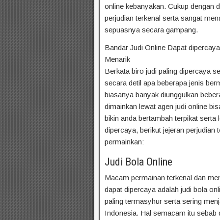
online kebanyakan. Cukup dengan da
perjudian terkenal serta sangat me
sepuasnya secara gampang.
Bandar Judi Online Dapat dipercaya
Menarik
Berkata biro judi paling dipercaya s
secara detil apa beberapa jenis berm
biasanya banyak diunggulkan beber
dimainkan lewat agen judi online bi
bikin anda bertambah terpikat serta 
dipercaya, berikut jejeran perjudian
permainkan:
Judi Bola Online
Macam permainan terkenal dan menar
dapat dipercaya adalah judi bola on
paling termasyhur serta sering menj
Indonesia. Hal semacam itu sebab d