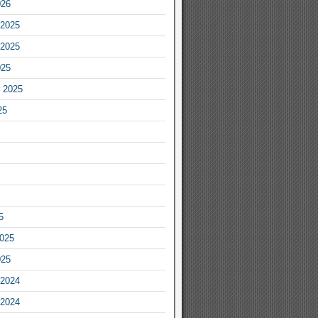
026
2025
2025
025
 2025
25
5
2025
025
2024
2024