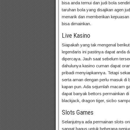
bisa anda temui dan judi bola sendi
taruhan bola yang disajikan agen ju
menarik dan memberikan kepuasan d
bisa dimainkan.
Live Kasino
Siapakah yang tak mengenal berikut 
legendaris ini pastinya dapat anda 
dipercaya. Jauh saat sebelum tersed
dahulunya kasino cuman dapat oran
pribadi menyiapkannya. Tetapi sek
serta aman dengan perlu masuk di b
kapan pun. Ada sejumlah macam game
dapat banyak bettors permainkan di b
blackjack, dragon tiger, sicbo sampai
Slots Games
Selanjutnya ada permainan slots onl
sangat bagus untuk beberapa penjudi