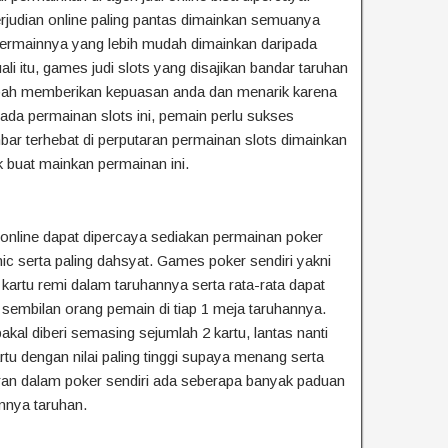
erjudian online paling pantas dimainkan semuanya
 bermainnya yang lebih mudah dimainkan daripada
ali itu, games judi slots yang disajikan bandar taruhan
mbah memberikan kepuasan anda dan menarik karena
Pada permainan slots ini, pemain perlu sukses
ar terhebat di perputaran permainan slots dimainkan
k buat mainkan permainan ini.
udi online dapat dipercaya sediakan permainan poker
onic serta paling dahsyat. Games poker sendiri yakni
kartu remi dalam taruhannya serta rata-rata dapat
sembilan orang pemain di tiap 1 meja taruhannya.
al diberi semasing sejumlah 2 kartu, lantas nanti
u dengan nilai paling tinggi supaya menang serta
ran dalam poker sendiri ada seberapa banyak paduan
mnya taruhan.