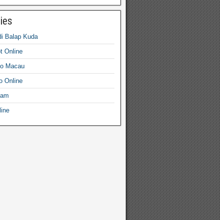
ies
di Balap Kuda
t Online
to Macau
o Online
yam
ine