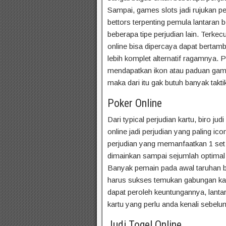
Sampai, games slots jadi rujukan p
bettors terpenting pemula lantaran
beberapa tipe perjudian lain. Terkecu
online bisa dipercaya dapat berta
lebih komplet alternatif ragamnya. 
mendapatkan ikon atau paduan gamb
maka dari itu gak butuh banyak takti
Poker Online
Dari typical perjudian kartu, biro j
online jadi perjudian yang paling ic
perjudian yang memanfaatkan 1 set 
dimainkan sampai sejumlah optimal 
Banyak pemain pada awal taruhan bak
harus sukses temukan gabungan kart
dapat peroleh keuntungannya, lanta
kartu yang perlu anda kenali sebelu
Judi Togel Online