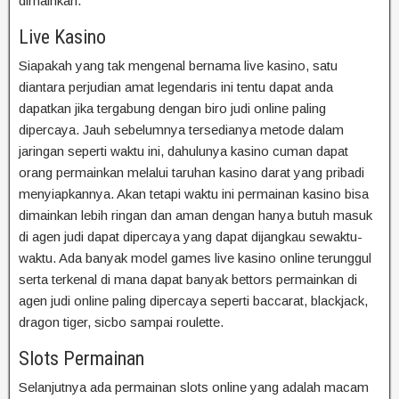
dimainkan.
Live Kasino
Siapakah yang tak mengenal bernama live kasino, satu
diantara perjudian amat legendaris ini tentu dapat anda
dapatkan jika tergabung dengan biro judi online paling
dipercaya. Jauh sebelumnya tersedianya metode dalam
jaringan seperti waktu ini, dahulunya kasino cuman dapat
orang permainkan melalui taruhan kasino darat yang pribadi
menyiapkannya. Akan tetapi waktu ini permainan kasino bisa
dimainkan lebih ringan dan aman dengan hanya butuh masuk
di agen judi dapat dipercaya yang dapat dijangkau sewaktu-
waktu. Ada banyak model games live kasino online terunggul
serta terkenal di mana dapat banyak bettors permainkan di
agen judi online paling dipercaya seperti baccarat, blackjack,
dragon tiger, sicbo sampai roulette.
Slots Permainan
Selanjutnya ada permainan slots online yang adalah macam