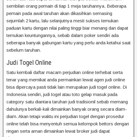
sembilan orang pemain di tiap 1 meja taruhannya. Beberapa
pemain pada awal taruhan akan dikasihkan semasing
sejumlah 2 kartu, lalu selanjutnya mesti sukses temukan
paduan kartu dengan nilai paling tinggi biar menang dan dapat
temukan keuntungannya, sebab dalam poker sendiri ada
seberapa banyak gabungan kartu yang perlu anda ketahui saat
sebelum taruhan.
Judi Togel Online
Satu kembali daftar macam perjudian online terhebat serta
tenar yang memikat anda permainkan lewat agen judi online
bisa dipercaya pasti tidak lain merupakan judi togel online. Di
Indonesia sendiri, judi togel atau toto gelap masuk pada
category satu diantara taruhan judi tradisionil sebab memang
dahulunya berkali-kali dimainkan banyak orang secara diam-
diam. Akan tetapi waktu ini perjudian togel dengan prosedur
online telah bisa menyentuh semua kelompok bettors dengan
ringan serta aman dimainkan lewat broker judi dapat