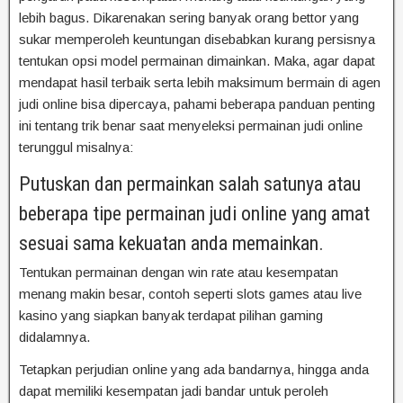
lebih bagus. Dikarenakan sering banyak orang bettor yang
sukar memperoleh keuntungan disebabkan kurang persisnya
tentukan opsi model permainan dimainkan. Maka, agar dapat
mendapat hasil terbaik serta lebih maksimum bermain di agen
judi online bisa dipercaya, pahami beberapa panduan penting
ini tentang trik benar saat menyeleksi permainan judi online
terunggul misalnya:
Putuskan dan permainkan salah satunya atau
beberapa tipe permainan judi online yang amat
sesuai sama kekuatan anda memainkan.
Tentukan permainan dengan win rate atau kesempatan
menang makin besar, contoh seperti slots games atau live
kasino yang siapkan banyak terdapat pilihan gaming
didalamnya.
Tetapkan perjudian online yang ada bandarnya, hingga anda
dapat memiliki kesempatan jadi bandar untuk peroleh