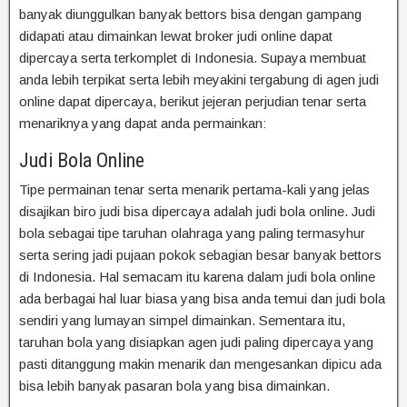
banyak diunggulkan banyak bettors bisa dengan gampang
didapati atau dimainkan lewat broker judi online dapat
dipercaya serta terkomplet di Indonesia. Supaya membuat
anda lebih terpikat serta lebih meyakini tergabung di agen judi
online dapat dipercaya, berikut jejeran perjudian tenar serta
menariknya yang dapat anda permainkan:
Judi Bola Online
Tipe permainan tenar serta menarik pertama-kali yang jelas
disajikan biro judi bisa dipercaya adalah judi bola online. Judi
bola sebagai tipe taruhan olahraga yang paling termasyhur
serta sering jadi pujaan pokok sebagian besar banyak bettors
di Indonesia. Hal semacam itu karena dalam judi bola online
ada berbagai hal luar biasa yang bisa anda temui dan judi bola
sendiri yang lumayan simpel dimainkan. Sementara itu,
taruhan bola yang disiapkan agen judi paling dipercaya yang
pasti ditanggung makin menarik dan mengesankan dipicu ada
bisa lebih banyak pasaran bola yang bisa dimainkan.