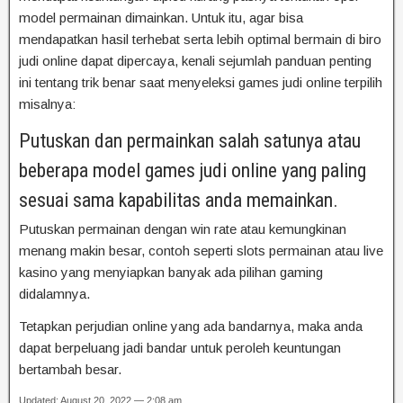
model permainan dimainkan. Untuk itu, agar bisa
mendapatkan hasil terhebat serta lebih optimal bermain di biro
judi online dapat dipercaya, kenali sejumlah panduan penting
ini tentang trik benar saat menyeleksi games judi online terpilih
misalnya:
Putuskan dan permainkan salah satunya atau
beberapa model games judi online yang paling
sesuai sama kapabilitas anda memainkan.
Putuskan permainan dengan win rate atau kemungkinan
menang makin besar, contoh seperti slots permainan atau live
kasino yang menyiapkan banyak ada pilihan gaming
didalamnya.
Tetapkan perjudian online yang ada bandarnya, maka anda
dapat berpeluang jadi bandar untuk peroleh keuntungan
bertambah besar.
Updated: August 20, 2022 — 2:08 am