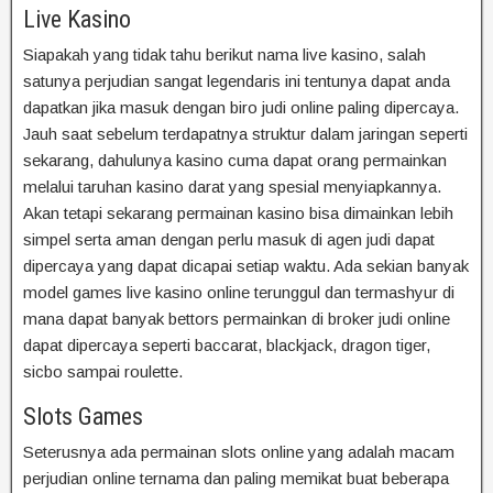
Live Kasino
Siapakah yang tidak tahu berikut nama live kasino, salah
satunya perjudian sangat legendaris ini tentunya dapat anda
dapatkan jika masuk dengan biro judi online paling dipercaya.
Jauh saat sebelum terdapatnya struktur dalam jaringan seperti
sekarang, dahulunya kasino cuma dapat orang permainkan
melalui taruhan kasino darat yang spesial menyiapkannya.
Akan tetapi sekarang permainan kasino bisa dimainkan lebih
simpel serta aman dengan perlu masuk di agen judi dapat
dipercaya yang dapat dicapai setiap waktu. Ada sekian banyak
model games live kasino online terunggul dan termashyur di
mana dapat banyak bettors permainkan di broker judi online
dapat dipercaya seperti baccarat, blackjack, dragon tiger,
sicbo sampai roulette.
Slots Games
Seterusnya ada permainan slots online yang adalah macam
perjudian online ternama dan paling memikat buat beberapa