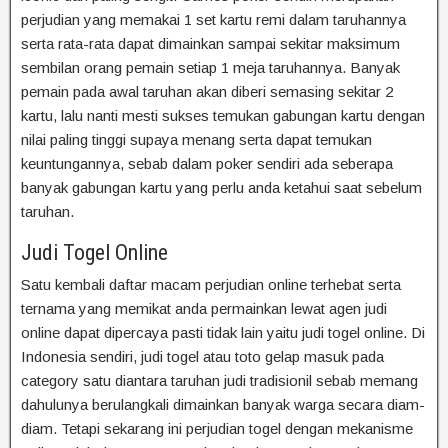
perjudian yang memakai 1 set kartu remi dalam taruhannya
serta rata-rata dapat dimainkan sampai sekitar maksimum
sembilan orang pemain setiap 1 meja taruhannya. Banyak
pemain pada awal taruhan akan diberi semasing sekitar 2
kartu, lalu nanti mesti sukses temukan gabungan kartu dengan
nilai paling tinggi supaya menang serta dapat temukan
keuntungannya, sebab dalam poker sendiri ada seberapa
banyak gabungan kartu yang perlu anda ketahui saat sebelum
taruhan.
Judi Togel Online
Satu kembali daftar macam perjudian online terhebat serta
ternama yang memikat anda permainkan lewat agen judi
online dapat dipercaya pasti tidak lain yaitu judi togel online. Di
Indonesia sendiri, judi togel atau toto gelap masuk pada
category satu diantara taruhan judi tradisionil sebab memang
dahulunya berulangkali dimainkan banyak warga secara diam-
diam. Tetapi sekarang ini perjudian togel dengan mekanisme