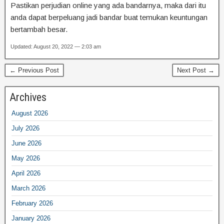
Pastikan perjudian online yang ada bandarnya, maka dari itu
anda dapat berpeluang jadi bandar buat temukan keuntungan
bertambah besar.
Updated: August 20, 2022 — 2:03 am
← Previous Post
Next Post →
Archives
August 2026
July 2026
June 2026
May 2026
April 2026
March 2026
February 2026
January 2026