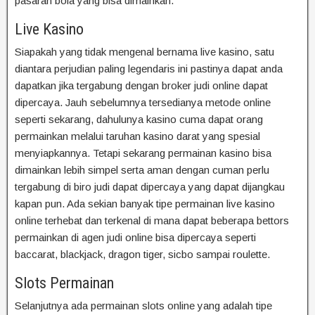
pasaran bola yang bisa dimainkan.
Live Kasino
Siapakah yang tidak mengenal bernama live kasino, satu
diantara perjudian paling legendaris ini pastinya dapat anda
dapatkan jika tergabung dengan broker judi online dapat
dipercaya. Jauh sebelumnya tersedianya metode online
seperti sekarang, dahulunya kasino cuma dapat orang
permainkan melalui taruhan kasino darat yang spesial
menyiapkannya. Tetapi sekarang permainan kasino bisa
dimainkan lebih simpel serta aman dengan cuman perlu
tergabung di biro judi dapat dipercaya yang dapat dijangkau
kapan pun. Ada sekian banyak tipe permainan live kasino
online terhebat dan terkenal di mana dapat beberapa bettors
permainkan di agen judi online bisa dipercaya seperti
baccarat, blackjack, dragon tiger, sicbo sampai roulette.
Slots Permainan
Selanjutnya ada permainan slots online yang adalah tipe