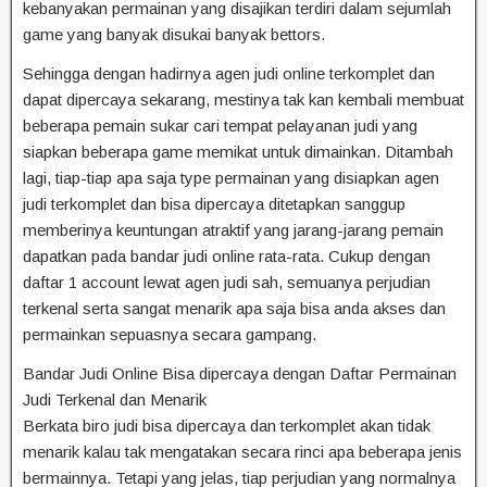
kebanyakan permainan yang disajikan terdiri dalam sejumlah
game yang banyak disukai banyak bettors.
Sehingga dengan hadirnya agen judi online terkomplet dan
dapat dipercaya sekarang, mestinya tak kan kembali membuat
beberapa pemain sukar cari tempat pelayanan judi yang
siapkan beberapa game memikat untuk dimainkan. Ditambah
lagi, tiap-tiap apa saja type permainan yang disiapkan agen
judi terkomplet dan bisa dipercaya ditetapkan sanggup
memberinya keuntungan atraktif yang jarang-jarang pemain
dapatkan pada bandar judi online rata-rata. Cukup dengan
daftar 1 account lewat agen judi sah, semuanya perjudian
terkenal serta sangat menarik apa saja bisa anda akses dan
permainkan sepuasnya secara gampang.
Bandar Judi Online Bisa dipercaya dengan Daftar Permainan
Judi Terkenal dan Menarik
Berkata biro judi bisa dipercaya dan terkomplet akan tidak
menarik kalau tak mengatakan secara rinci apa beberapa jenis
bermainnya. Tetapi yang jelas, tiap perjudian yang normalnya