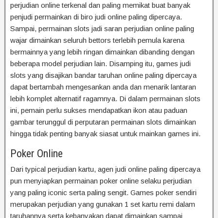
perjudian online terkenal dan paling memikat buat banyak
penjudi permainkan di biro judi online paling dipercaya.
Sampai, permainan slots jadi saran perjudian online paling
wajar dimainkan seluruh bettors terlebih pemula karena
bermainnya yang lebih ringan dimainkan dibanding dengan
beberapa model perjudian lain. Disamping itu, games judi
slots yang disajikan bandar taruhan online paling dipercaya
dapat bertambah mengesankan anda dan menarik lantaran
lebih komplet alternatif ragamnya. Di dalam permainan slots
ini, pemain perlu sukses mendapatkan ikon atau paduan
gambar terunggul di perputaran permainan slots dimainkan
hingga tidak penting banyak siasat untuk mainkan games ini.
Poker Online
Dari typical perjudian kartu, agen judi online paling dipercaya
pun menyiapkan permainan poker online selaku perjudian
yang paling iconic serta paling sengit. Games poker sendiri
merupakan perjudian yang gunakan 1 set kartu remi dalam
taruhannya serta kebanyakan dapat dimainkan sampai