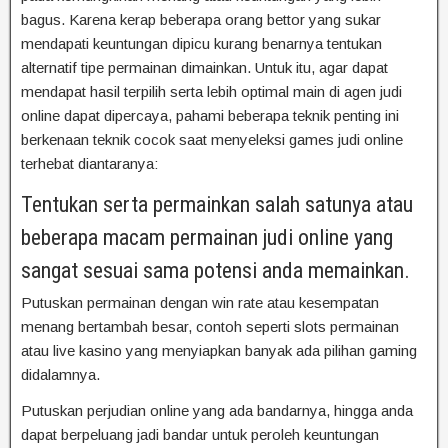
bagus. Karena kerap beberapa orang bettor yang sukar
mendapati keuntungan dipicu kurang benarnya tentukan
alternatif tipe permainan dimainkan. Untuk itu, agar dapat
mendapat hasil terpilih serta lebih optimal main di agen judi
online dapat dipercaya, pahami beberapa teknik penting ini
berkenaan teknik cocok saat menyeleksi games judi online
terhebat diantaranya:
Tentukan serta permainkan salah satunya atau
beberapa macam permainan judi online yang
sangat sesuai sama potensi anda memainkan.
Putuskan permainan dengan win rate atau kesempatan
menang bertambah besar, contoh seperti slots permainan
atau live kasino yang menyiapkan banyak ada pilihan gaming
didalamnya.
Putuskan perjudian online yang ada bandarnya, hingga anda
dapat berpeluang jadi bandar untuk peroleh keuntungan