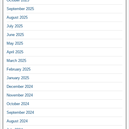
October 2025
September 2025
August 2025
July 2025
June 2025
May 2025
April 2025
March 2025
February 2025
January 2025
December 2024
November 2024
October 2024
September 2024
August 2024