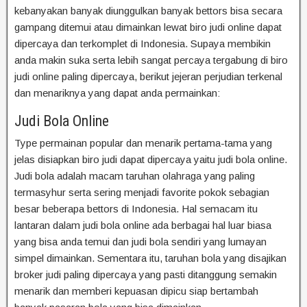
kebanyakan banyak diunggulkan banyak bettors bisa secara
gampang ditemui atau dimainkan lewat biro judi online dapat
dipercaya dan terkomplet di Indonesia. Supaya membikin
anda makin suka serta lebih sangat percaya tergabung di biro
judi online paling dipercaya, berikut jejeran perjudian terkenal
dan menariknya yang dapat anda permainkan:
Judi Bola Online
Type permainan popular dan menarik pertama-tama yang
jelas disiapkan biro judi dapat dipercaya yaitu judi bola online.
Judi bola adalah macam taruhan olahraga yang paling
termasyhur serta sering menjadi favorite pokok sebagian
besar beberapa bettors di Indonesia. Hal semacam itu
lantaran dalam judi bola online ada berbagai hal luar biasa
yang bisa anda temui dan judi bola sendiri yang lumayan
simpel dimainkan. Sementara itu, taruhan bola yang disajikan
broker judi paling dipercaya yang pasti ditanggung semakin
menarik dan memberi kepuasan dipicu siap bertambah