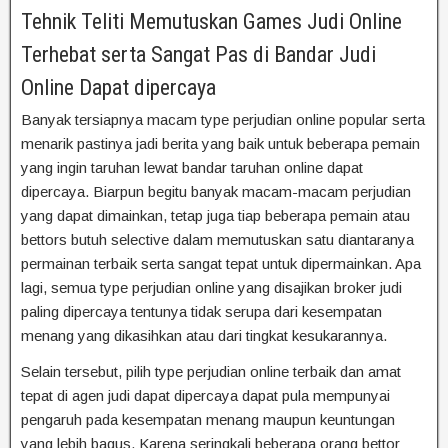
Tehnik Teliti Memutuskan Games Judi Online
Terhebat serta Sangat Pas di Bandar Judi
Online Dapat dipercaya
Banyak tersiapnya macam type perjudian online popular serta
menarik pastinya jadi berita yang baik untuk beberapa pemain
yang ingin taruhan lewat bandar taruhan online dapat
dipercaya. Biarpun begitu banyak macam-macam perjudian
yang dapat dimainkan, tetap juga tiap beberapa pemain atau
bettors butuh selective dalam memutuskan satu diantaranya
permainan terbaik serta sangat tepat untuk dipermainkan. Apa
lagi, semua type perjudian online yang disajikan broker judi
paling dipercaya tentunya tidak serupa dari kesempatan
menang yang dikasihkan atau dari tingkat kesukarannya.
Selain tersebut, pilih type perjudian online terbaik dan amat
tepat di agen judi dapat dipercaya dapat pula mempunyai
pengaruh pada kesempatan menang maupun keuntungan
yang lebih bagus. Karena seringkali beberapa orang bettor