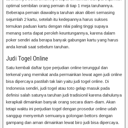
optimal sembilan orang pemain di tiap 1 meja taruhannya.
Beberapa pemain diawalnya taruhan akan diberi semasing
sejumlah 2 kartu, setelah itu kedepannya harus sukses
temukan paduan kartu dengan nilai paling tinggi supaya
menang serta dapat peroleh keuntungannya, karena dalam
poker sendiri ada berapa banyak gabungan kartu yang harus
anda kenali saat sebelum taruhan.
Judi Togel Online
Satu kembali daftar type perjudian online terunggul dan
terkenal yang memikat anda permainkan lewat agen judi online
bisa dipercaya pastilah tak lain yaitu judi togel online. Di
Indonesia sendiri, judi togel atau toto gelap masuk pada
definisi salah satunya taruhan judi tradisionil karena dahulunya
kerapkali dimainkan banyak orang secara diam-diam. Akan
tetapi waktu ini perjudian togel dengan prosedur online udah
sanggup menyentuh semuanya golongan bettors dengan
gampang dan aman dimainkan lewat biro judi bisa dipercaya.