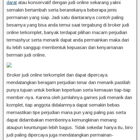
darat
atau konservatif dengan judi online sekarang yakni
semakin bertambah serta beranekanya beberapa jenis
permainan yang siap. Jadi satu diantaranya contoh paling
besarnya yang bisa anda temui saat tergabung di broker judi
online terkomplet, banyak terdapat pilihan macam perjudian
termashyur serta menarik dapat anda permainkan maka dari
itu lebih sanggup membentuk kepuasan dan kenyamanan
bermain judi online.
Broker judi online terkomplet dan dapat dipercaya
mendatangkan beragam perjudian tenar dan menarik pastilah
punya tujuan untuk berikan keperluan serta kemauan tiap-tiap
member-nya. Karena oleh jumlahnya games judi menarik dan
komplet, tiap anggota didalamnya dapat semakin bebas
memastikan tipe perjudian mana pun yang paling pas serta
dapat didambakan memberinya kemungkinan menang
ataupun keuntungan lebih bagus. Tidak sekedar hanya itu, biro
judi paling dipercaya juga mendatangkan permainan-