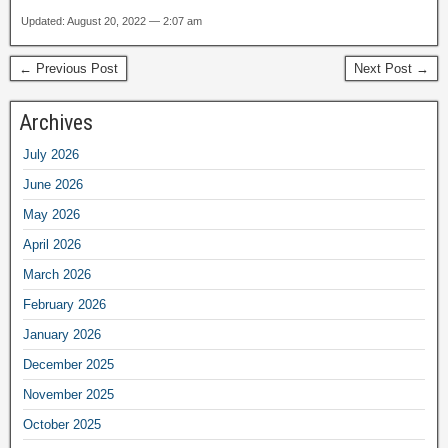
Updated: August 20, 2022 — 2:07 am
← Previous Post
Next Post →
Archives
July 2026
June 2026
May 2026
April 2026
March 2026
February 2026
January 2026
December 2025
November 2025
October 2025