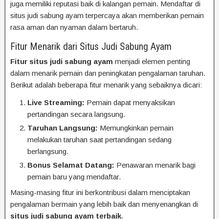
juga memiliki reputasi baik di kalangan pemain. Mendaftar di
situs judi sabung ayam terpercaya akan memberikan pemain
rasa aman dan nyaman dalam bertaruh.
Fitur Menarik dari Situs Judi Sabung Ayam
Fitur situs judi sabung ayam
menjadi elemen penting
dalam menarik pemain dan peningkatan pengalaman taruhan.
Berikut adalah beberapa fitur menarik yang sebaiknya dicari:
Live Streaming:
Pemain dapat menyaksikan
pertandingan secara langsung.
Taruhan Langsung:
Memungkinkan pemain
melakukan taruhan saat pertandingan sedang
berlangsung.
Bonus Selamat Datang:
Penawaran menarik bagi
pemain baru yang mendaftar.
Masing-masing fitur ini berkontribusi dalam menciptakan
pengalaman bermain yang lebih baik dan menyenangkan di
situs judi sabung ayam terbaik
.