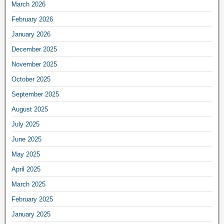
March 2026
February 2026
January 2026
December 2025
November 2025
October 2025
September 2025
August 2025
July 2025
June 2025
May 2025
April 2025
March 2025
February 2025
January 2025