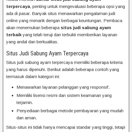
terpercaya
, penting untuk mengevaluasi beberapa opsi yang
ada di pasar. Banyak situs menawarkan pengalaman judi
online yang menarik dengan berbagai keuntungan. Pembaca
akan menemukan beberapa
situs judi sabung ayam
terbaik
yang telah teruji dan terbukti memberikan layanan
yang andal dan berkualitas.
Situs Judi Sabung Ayam Terpercaya
Situs judi sabung ayam terpercaya memiliki beberapa kriteria
yang harus dipenuhi. Berikut adalah beberapa contoh yang
termasuk dalam kategori ini:
Menawarkan layanan pelanggan yang responsif.
Memiliki lisensi resmi dan sistem keamanan yang
terjamin.
Penyediaan berbagai metode pembayaran yang mudah
dan aman.
Situs-situs ini tidak hanya mencapai standar yang tinggi, tetapi