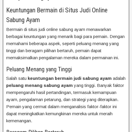
Keuntungan Bermain di Situs Judi Online
Sabung Ayam
Bermain di situs judi online sabung ayam menawarkan
berbagai keuntungan yang menarik bagi para pemain. Dengan
memahami beberapa aspek, seperti peluang menang yang
tinggi dan beragam pilihan bertaruh, pemain dapat
memaksimalkan pengalaman mereka dalam permainan ini.
Peluang Menang yang Tinggi
Salah satu
keuntungan bermain judi sabung ayam
adalah
peluang menang sabung ayam
yang tinggi. Banyak faktor
mempengaruhi hasil pertandingan, termasuk kemampuan
ayam, pengalaman petarung, dan strategi yang diterapkan.
Pemain yang cermat dalam menganalisis faktor-faktor ini
dapat meningkatkan kemungkinan mereka untuk meraih
kemenangan.