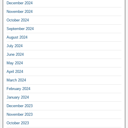
December 2024
November 2024
October 2024
September 2024
August 2024
July 2024
June 2024
May 2024
April 2024
March 2024
February 2024
January 2024
December 2023
November 2023
October 2023