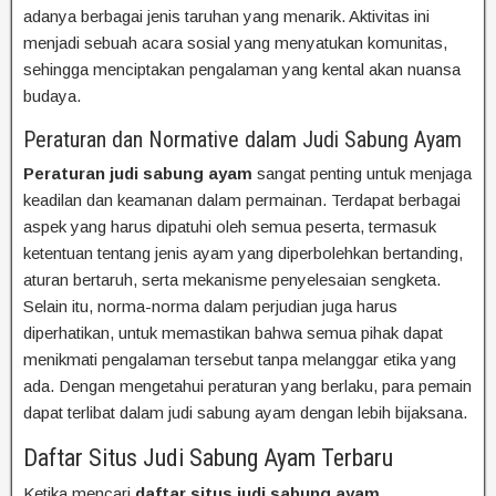
adanya berbagai jenis taruhan yang menarik. Aktivitas ini
menjadi sebuah acara sosial yang menyatukan komunitas,
sehingga menciptakan pengalaman yang kental akan nuansa
budaya.
Peraturan dan Normative dalam Judi Sabung Ayam
Peraturan judi sabung ayam
sangat penting untuk menjaga
keadilan dan keamanan dalam permainan. Terdapat berbagai
aspek yang harus dipatuhi oleh semua peserta, termasuk
ketentuan tentang jenis ayam yang diperbolehkan bertanding,
aturan bertaruh, serta mekanisme penyelesaian sengketa.
Selain itu, norma-norma dalam perjudian juga harus
diperhatikan, untuk memastikan bahwa semua pihak dapat
menikmati pengalaman tersebut tanpa melanggar etika yang
ada. Dengan mengetahui peraturan yang berlaku, para pemain
dapat terlibat dalam judi sabung ayam dengan lebih bijaksana.
Daftar Situs Judi Sabung Ayam Terbaru
Ketika mencari
daftar situs judi sabung ayam