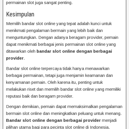
permainan slot juga sangat penting.
Kesimpulan
Memilih bandar slot online yang tepat adalah kunci untuk
menikmati pengalaman bermain yang lebih baik dan
menguntungkan. Dengan adanya beragam provider, pemain
dapat menikmati berbagai jenis permainan slot online yang
ditawarkan oleh
bandar slot online dengan berbagai
provider
.
Bandar slot online terpercaya tidak hanya menawarkan
berbagai permainan, tetapi juga menjamin keamanan dan
kenyamanan pemain. Oleh karena itu, penting untuk
melakukan riset dan memilih bandar slot online yang memiliki
reputasi baik dan beragam provider.
Dengan demikian, pemain dapat memaksimalkan pengalaman
bermain slot online dan meningkatkan peluang untuk menang.
Bandar slot online dengan berbagai provider
menjadi
pilihan utama bagi para pecinta slot online di Indonesia.