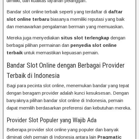
dimiliki, dan kualitas layanan pelanggan.
Bandar slot online terbaik seperti yang terdaftar di
daftar
slot online terbaru
biasanya memiliki reputasi yang baik
dan menawarkan pengalaman bermain yang memuaskan.
Mereka juga menyediakan
situs slot terlengkap
dengan
berbagai pilihan permainan dan
penyedia slot online
terbaik
untuk memastikan kepuasan pemain.
Bandar Slot Online dengan Berbagai Provider
Terbaik di Indonesia
Bagi para pecinta slot online, menemukan bandar yang tepat
dengan beragam provider adalah kunci kesuksesan. Dengan
banyaknya pilihan bandar slot online di Indonesia, pemain
dapat memilih berdasarkan preferensi dan kebutuhan mereka.
Provider Slot Populer yang Wajib Ada
Beberapa provider slot online yang populer dan banyak
diminati oleh pemain di Indonesia antara lain
Pragmatic