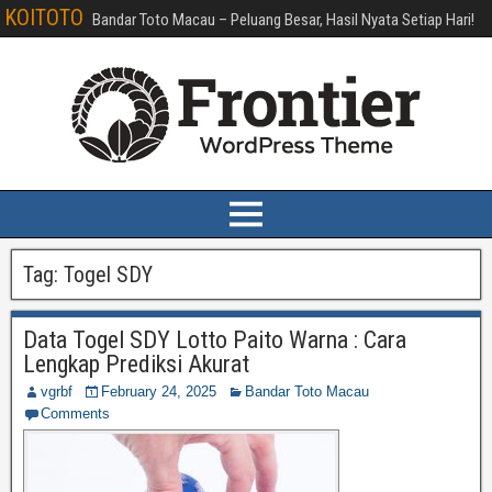
KOITOTO
Bandar Toto Macau – Peluang Besar, Hasil Nyata Setiap Hari!
Tag:
Togel SDY
Data Togel SDY Lotto Paito Warna : Cara
Lengkap Prediksi Akurat
vgrbf
February 24, 2025
Bandar Toto Macau
Comments