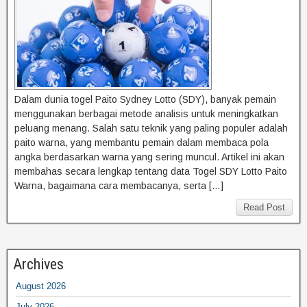
Dalam dunia togel Paito Sydney Lotto (SDY), banyak pemain
menggunakan berbagai metode analisis untuk meningkatkan
peluang menang. Salah satu teknik yang paling populer adalah
paito warna, yang membantu pemain dalam membaca pola
angka berdasarkan warna yang sering muncul. Artikel ini akan
membahas secara lengkap tentang data Togel SDY Lotto Paito
Warna, bagaimana cara membacanya, serta […]
Read Post
Archives
August 2026
July 2026