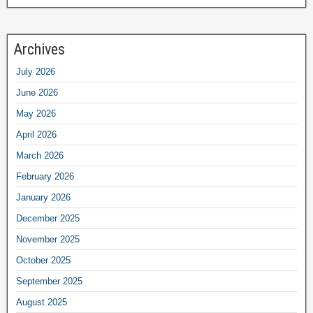
Archives
July 2026
June 2026
May 2026
April 2026
March 2026
February 2026
January 2026
December 2025
November 2025
October 2025
September 2025
August 2025