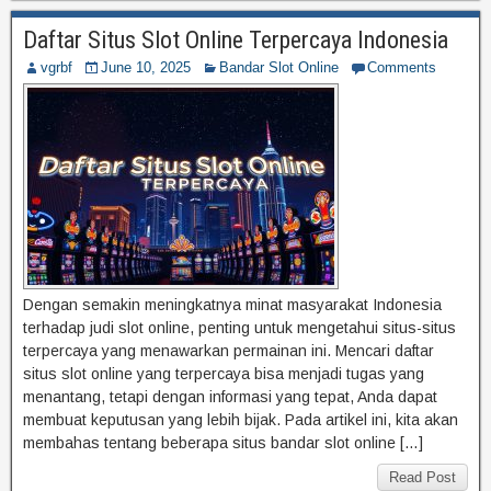
Daftar Situs Slot Online Terpercaya Indonesia
vgrbf
June 10, 2025
Bandar Slot Online
Comments
Dengan semakin meningkatnya minat masyarakat Indonesia
terhadap judi slot online, penting untuk mengetahui situs-situs
terpercaya yang menawarkan permainan ini. Mencari daftar
situs slot online yang terpercaya bisa menjadi tugas yang
menantang, tetapi dengan informasi yang tepat, Anda dapat
membuat keputusan yang lebih bijak. Pada artikel ini, kita akan
membahas tentang beberapa situs bandar slot online […]
Read Post