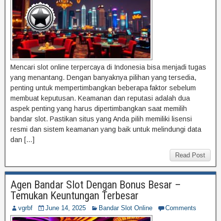
Mencari slot online terpercaya di Indonesia bisa menjadi tugas
yang menantang. Dengan banyaknya pilihan yang tersedia,
penting untuk mempertimbangkan beberapa faktor sebelum
membuat keputusan. Keamanan dan reputasi adalah dua
aspek penting yang harus dipertimbangkan saat memilih
bandar slot. Pastikan situs yang Anda pilih memiliki lisensi
resmi dan sistem keamanan yang baik untuk melindungi data
dan […]
Read Post
Agen Bandar Slot Dengan Bonus Besar –
Temukan Keuntungan Terbesar
vgrbf
June 14, 2025
Bandar Slot Online
Comments