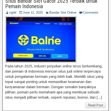
Situs Bandar Slot Gacor 2025 Terbaik untuk
Pemain Indonesia
vgrbf
June 11, 2025
Bandar Slot Online
Comments
Pada tahun 2025, industri perjudian online terus berkembang,
dan pemain di Indonesia mencari situs judi online terpercaya
untuk pengalaman bermain yang lebih baik. Memilih situs yang
tepat sangat penting untuk memastikan keamanan dan
kenyamanan dalam bermain. Dengan semakin banyaknya
pilihan, pemain perlu memahami apa yang membuat sebuah
situs menjadi pilihan terbaik, seperti reputasi, lisensi, dan […]
Read Post