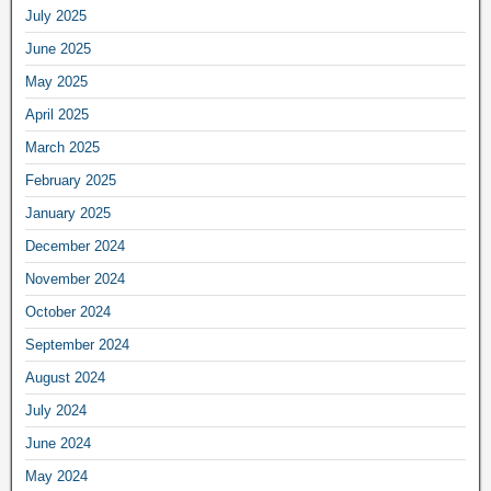
July 2025
June 2025
May 2025
April 2025
March 2025
February 2025
January 2025
December 2024
November 2024
October 2024
September 2024
August 2024
July 2024
June 2024
May 2024