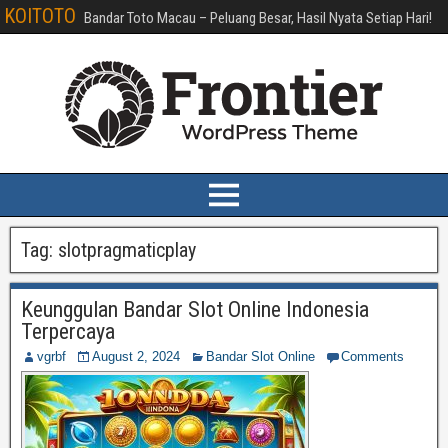
KOITOTO
Bandar Toto Macau – Peluang Besar, Hasil Nyata Setiap Hari!
Tag:
slotpragmaticplay
Keunggulan Bandar Slot Online Indonesia
Terpercaya
vgrbf
August 2, 2024
Bandar Slot Online
Comments