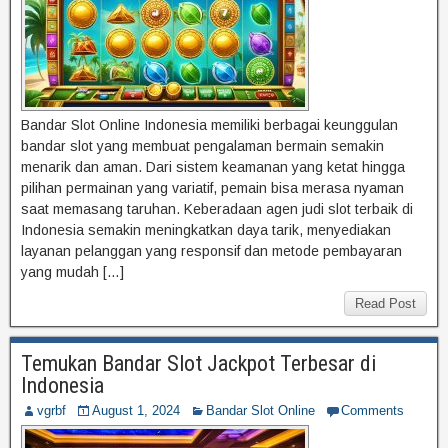
Bandar Slot Online Indonesia memiliki berbagai keunggulan
bandar slot yang membuat pengalaman bermain semakin
menarik dan aman. Dari sistem keamanan yang ketat hingga
pilihan permainan yang variatif, pemain bisa merasa nyaman
saat memasang taruhan. Keberadaan agen judi slot terbaik di
Indonesia semakin meningkatkan daya tarik, menyediakan
layanan pelanggan yang responsif dan metode pembayaran
yang mudah […]
Read Post
Temukan Bandar Slot Jackpot Terbesar di
Indonesia
vgrbf
August 1, 2024
Bandar Slot Online
Comments