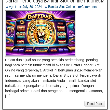
Daftar Terpercaya Bandar Slot Online Indonesia
vgrbf
July 30, 2024
Bandar Slot Online
Comments
Dalam dunia judi online yang semakin berkembang, penting
bagi para pemain untuk memiliki akses ke Daftar Bandar Slot
Online yang terpercaya. Artikel ini bertujuan untuk memberikan
informasi mendalam mengenai Daftar Situs Slot Terpercaya di
Indonesia, yang akan membantu Anda memilih bandar slot
terbaik untuk pengalaman bermain yang optimal. Dengan
berbagai rekomendasi dan pengetahuan mengenai keamanan,
[…]
Read Post