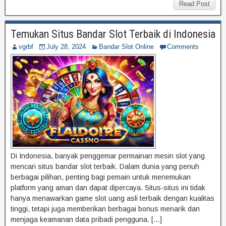
Read Post
Temukan Situs Bandar Slot Terbaik di Indonesia
vgrbf
July 28, 2024
Bandar Slot Online
Comments
Di Indonesia, banyak penggemar permainan mesin slot yang
mencari situs bandar slot terbaik. Dalam dunia yang penuh
berbagai pilihan, penting bagi pemain untuk menemukan
platform yang aman dan dapat dipercaya. Situs-situs ini tidak
hanya menawarkan game slot uang asli terbaik dengan kualitas
tinggi, tetapi juga memberikan berbagai bonus menarik dan
menjaga keamanan data pribadi pengguna. […]