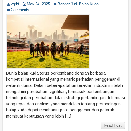
vgrbf
May 24, 2025
Bandar Judi Balap Kuda
Comments
Dunia balap kuda terus berkembang dengan berbagai
kompetisi internasional yang menarik perhatian penggemar di
seluruh dunia. Dalam beberapa tahun terakhir, industri ini telah
mengalami perubahan signifikan, termasuk perkembangan
teknologi dan perubahan dalam strategi pertandingan. Informasi
yang tepat dan analisis yang mendalam tentang pertandingan
balap kuda dapat membantu para penggemar dan petaruh
membuat keputusan yang lebih […]
Read Post