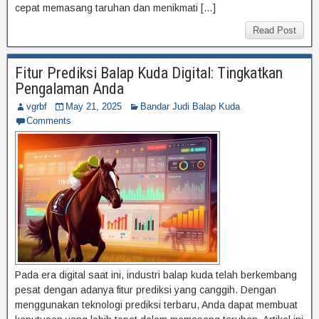
cepat memasang taruhan dan menikmati […]
Read Post
Fitur Prediksi Balap Kuda Digital: Tingkatkan
Pengalaman Anda
vgrbf
May 21, 2025
Bandar Judi Balap Kuda
Comments
Pada era digital saat ini, industri balap kuda telah berkembang
pesat dengan adanya fitur prediksi yang canggih. Dengan
menggunakan teknologi prediksi terbaru, Anda dapat membuat