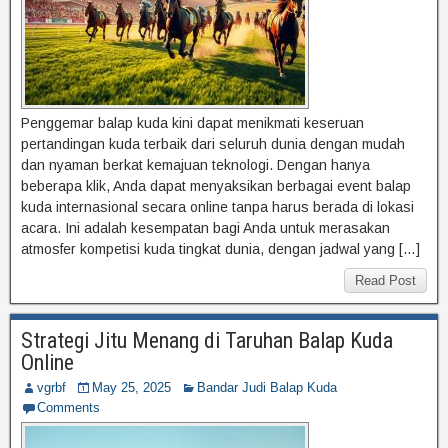
Penggemar balap kuda kini dapat menikmati keseruan
pertandingan kuda terbaik dari seluruh dunia dengan mudah
dan nyaman berkat kemajuan teknologi. Dengan hanya
beberapa klik, Anda dapat menyaksikan berbagai event balap
kuda internasional secara online tanpa harus berada di lokasi
acara. Ini adalah kesempatan bagi Anda untuk merasakan
atmosfer kompetisi kuda tingkat dunia, dengan jadwal yang […]
Read Post
Strategi Jitu Menang di Taruhan Balap Kuda
Online
vgrbf
May 25, 2025
Bandar Judi Balap Kuda
Comments