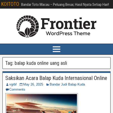
KOITOTO
Bandar Toto Macau – Peluang Besar, Hasil Nyata Setiap Hari!
Tag:
balap kuda online uang asli
Saksikan Acara Balap Kuda Internasional Online
vgrbf
May 26, 2025
Bandar Judi Balap Kuda
Comments