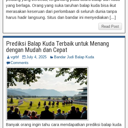
yang berlaga. Orang yang suka taruhan balap kuda bisa ikut
merasakan keseruan dari perlombaan di seluruh dunia tanpa
harus hadir langsung. Situs dan bandar ini menyediakan […]
Read Post
Prediksi Balap Kuda Terbaik untuk Menang
dengan Mudah dan Cepat
vgrbf
July 4, 2025
Bandar Judi Balap Kuda
Comments
Banyak orang ingin tahu cara mendapatkan prediksi balap kuda