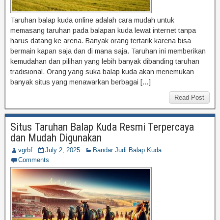
Taruhan balap kuda online adalah cara mudah untuk
memasang taruhan pada balapan kuda lewat internet tanpa
harus datang ke arena. Banyak orang tertarik karena bisa
bermain kapan saja dan di mana saja. Taruhan ini memberikan
kemudahan dan pilihan yang lebih banyak dibanding taruhan
tradisional. Orang yang suka balap kuda akan menemukan
banyak situs yang menawarkan berbagai […]
Read Post
Situs Taruhan Balap Kuda Resmi Terpercaya
dan Mudah Digunakan
vgrbf
July 2, 2025
Bandar Judi Balap Kuda
Comments