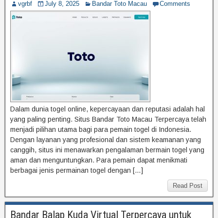
vgrbf
July 8, 2025
Bandar Toto Macau
Comments
Dalam dunia togel online, kepercayaan dan reputasi adalah hal
yang paling penting. Situs Bandar Toto Macau Terpercaya telah
menjadi pilihan utama bagi para pemain togel di Indonesia.
Dengan layanan yang profesional dan sistem keamanan yang
canggih, situs ini menawarkan pengalaman bermain togel yang
aman dan menguntungkan. Para pemain dapat menikmati
berbagai jenis permainan togel dengan […]
Read Post
Bandar Balap Kuda Virtual Terpercaya untuk