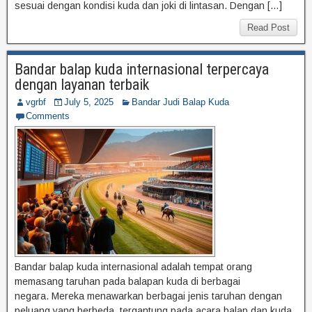
sesuai dengan kondisi kuda dan joki di lintasan. Dengan […]
Read Post
Bandar balap kuda internasional terpercaya
dengan layanan terbaik
vgrbf
July 5, 2025
Bandar Judi Balap Kuda
Comments
Bandar balap kuda internasional adalah tempat orang
memasang taruhan pada balapan kuda di berbagai
negara. Mereka menawarkan berbagai jenis taruhan dengan
peluang yang berbeda, tergantung pada acara balap dan kuda