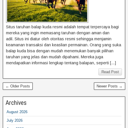
Situs taruhan balap kuda resmi adalah tempat terpercaya bagi
mereka yang ingin memasang taruhan dengan aman dan
adil. Situs ini diatur oleh otoritas resmi sehingga menjamin
keamanan transaksi dan keaslian permainan. Orang yang suka
balap kuda bisa dengan mudah menemukan banyak pilihan
taruhan yang jelas dan mudah dipahami. Mereka juga
mendapatkan informasi lengkap tentang balapan, seperti […]
Read Post
← Older Posts
Newer Posts →
Archives
August 2026
July 2026