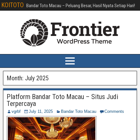
KOITOTO
Bandar Toto Macau – Peluang Besar, Hasil Nyata Setiap Hari!
Month:
July 2025
Platform Bandar Toto Macau – Situs Judi
Terpercaya
vgrbf
July 11, 2025
Bandar Toto Macau
Comments